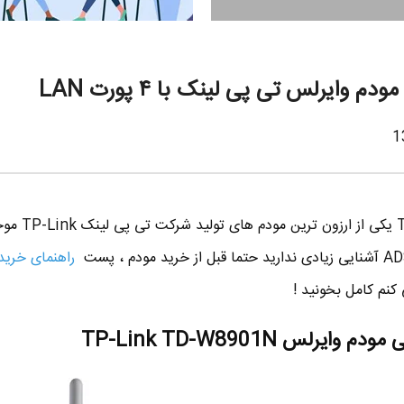
مودم تی پی لینک TD-W8901N یکی از ار
راهنمای خرید
 کنم کامل بخونید !
لس TP-Link TD-W8901N