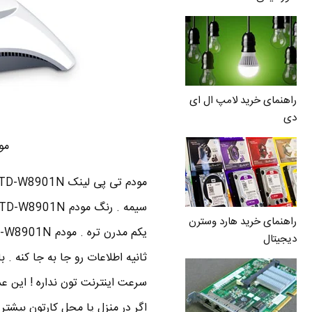
راهنمای خرید لامپ ال ای
دی
مود
راهنمای خرید هارد وسترن
دیجیتال
سرعت اینترنت تون نداره ! این ع