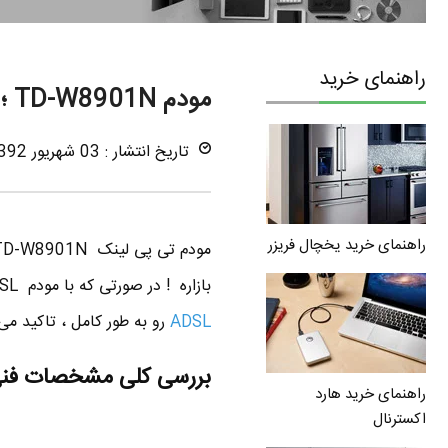
راهنمای خرید
مودم TD-W8901N ؛ مودم وایرلس تی پی لینک با ۴ پورت LAN
تاریخ انتشار : 03 شهریور 1392
راهنمای خرید یخچال فریزر
بازاره ! در صورتی که با مودم ADSL آشنایی زیادی ندارید حتما قبل از خرید مودم ، پست
ADSL
رو به طور کامل ، تاکید می
بررسی کلی مشخصات فنی مودم وایر
راهنمای خرید هارد
اکسترنال