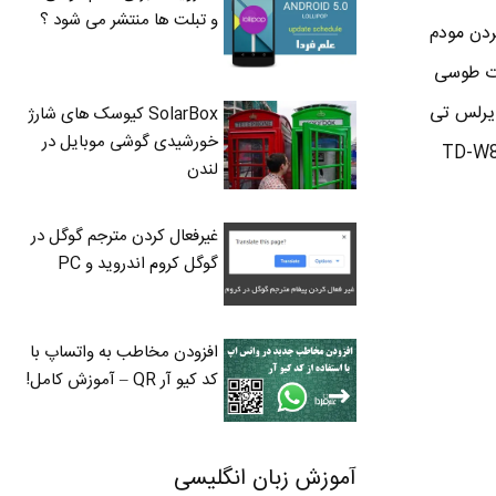
و تبلت ها منتشر می شود ؟
 کردن مودم
گیره . یه پورت طوسی
ایرلس تی
SolarBox کیوسک های شارژ
خورشیدی گوشی موبایل در
ش تنظیمات مودمه . شما برای تنظیم مودم TD-W8901N
لندن
غیرفعال کردن مترجم گوگل در
گوگل کروم اندروید و PC
افزودن مخاطب به واتساپ با
کد کیو آر QR – آموزش کامل!
آموزش زبان انگلیسی