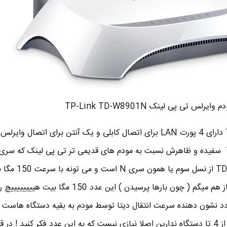
م وایرلس تی پی لینک TP-Link TD-W8901N
مودم تی پی لینک TD-W8901N دارای 4 پورت LAN برای اتصال کابلی و یک آنتن برای اتصال وای
یکم مدرن تره . مودم TD-W8901N از نسل سوم
ثانیه اطلاعات رو جا به جا کنه . باز هم میگم ( چون بارها پرسیدن ) این عدد 150 م
دد نشون دهنده سرعت انتقال دیتا توسط مودم به بقیه دستگاه هاست . 
اگر در منزل یا محل کارتون بیشتر از 4 تا دستگاه ندارین اصلا نیازی نیست که به این عدد فکر کنید ! 