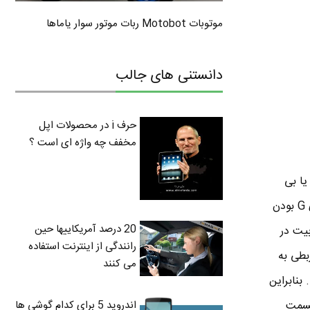
موتوبات Motobot ربات موتور سوار یاماها
دانستنی های جالب
حرف i در محصولات اپل
مخفف چه واژه ای است ؟
رلس یا بی
سیمه . رنگ مودم TD-W8901N سفیده و ظاهرش نسبت به مودم های قدیمی تر تی پی لینک که سری G بودن
20 درصد آمریکاییها حین
 یا همون سری N است و می تونه با سرعت 150 مگا بیت در
رانندگی از اینترنت استفاده
گا بیت هییییییییچ ربطی به
می کنند
بنابراین
در قسمت
اندروید 5 برای کدام گوشی ها