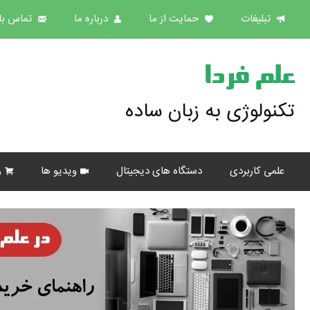
تبلیغات
حمایت از ما
درباره ما
تماس با 
علم فردا
تکنولوژی به زبان ساده
علمی کاربردی
دستگاه های دیجیتال
ویدیو ها
ر