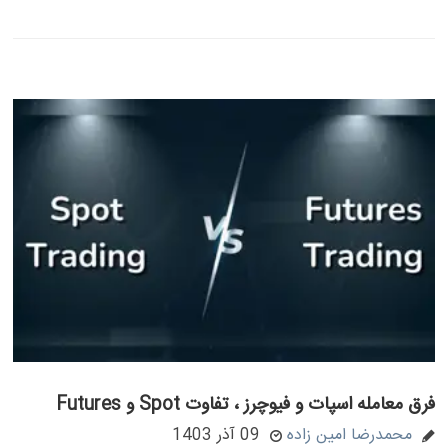
فرق معامله اسپات و فیوچرز ، تفاوت Spot و Futures
محمدرضا امین زاده
09 آذر 1403