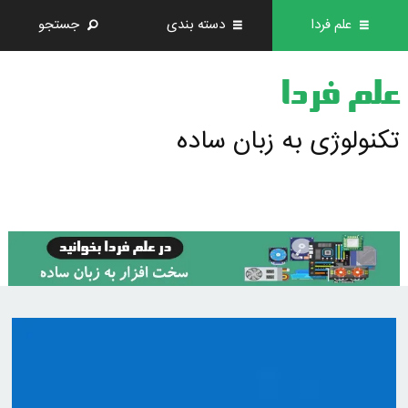
علم فردا
دسته بندی
جستجو
علم فردا
تکنولوژی به زبان ساده