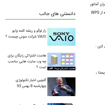
د . هدف از ساخت WPS اینه کاربران آماتور
که اطلاعات کمی درباره امنیت و شبکه دارن بتونن با دردسر کمتر یک ارتباط امن رو برقرار کنن . با استفاده از WPS
دانستنی های جالب
راز لوگو و ریشه کلمه وایو
VAIO شرکت سونی چیست ؟
هاست اشتراکی رایگان برای
چه وب سایت هایی مناسب
است ؟
نه . ویندوز ویستا ،
گلچین اخبار تکنولوژی
چهارشنبه 8 بهمن 93