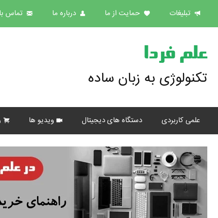
تبلیغات
حمایت از ما
درباره ما
تماس با 
علم فردا
تکنولوژی به زبان ساده
علمی کاربردی
دستگاه های دیجیتال
ویدیو ها
ر