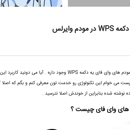
اگر دقت کرده باشید پشت اغلب مودم های وای فای یه دکمه WPS وجود داره . آیا می دون
 پست می خوام این تکنولوژی رو خدمت تون معرفی کنم و بگم که اصلا 
ه نوشته شده بنابراین از خوندش اصلا نترسید .