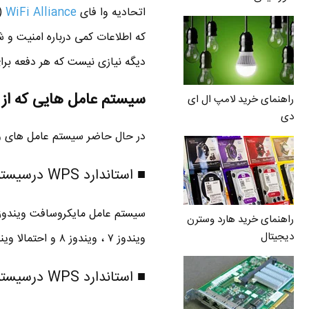
اتحادیه وا فای
WiFi Alliance
دیگه نیازی نیست که هر دفعه برای
سیستم عامل هایی که از WPS پشتیبانی می کنند
راهنمای خرید لامپ ال ای
دی
در حال حاضر سیستم عامل های ویندوز ، اندروید و بلک بری 
■ استاندارد WPS درسیستم عامل ویندوز
راهنمای خرید هارد وسترن
دیجیتال
ویندوز ۷ ، ویندوز ۸ و احتمالا ویندوز ۱۰ ( تست نکردم ) از تکنولوژی WPS پشتیبانی میکنن .
■ استاندارد WPS درسیستم عامل اندروید