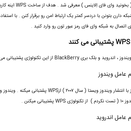
( بخونید وای فای اِلاینس ) معرفی ش
 اتصال به شبکه وای فای رمز عبور تون رو وارد کنید .
BlackBerry از این تکنولوژی پشتیبانی می کنن :
سیستم عامل مایکروسافت ویندوز با انتشار ویندوز ویستا ( سال ۲۰۰۷ ) ازWPS پشتبانی میک