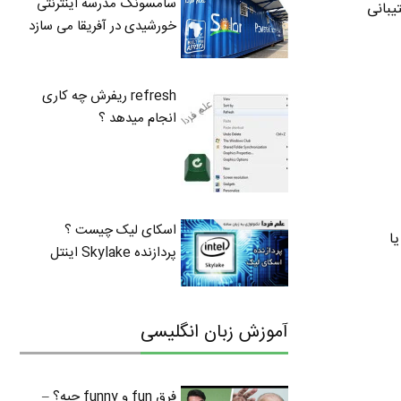
سامسونگ مدرسه اینترنتی
 از WPS پشتیبانی
خورشیدی در آفریقا می سازد
refresh ریفرش چه کاری
انجام میدهد ؟
اسکای لیک چیست ؟
( یا
پردازنده Skylake اینتل
آموزش زبان انگلیسی
فرق fun و funny چیه؟ –