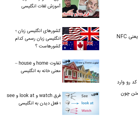
آموزش لغات انگلیسی
کشورهای انگلیسی زبان ؛
اتصال از به شبکه وای فای از طریق WPS می تونه با ۴ روش مختلف انجام بشه . البته الان دو روش آخر یعنی NFC
انگلیسی زبان رسمی کدام
کشورهاست ؟
تفاوت home و house –
معنی خانه به انگلیسی
کاربر باید این کد رو وارد
ها هستن چون
فرق watch و look at و see
؛ فعل دیدن به انگلیسی