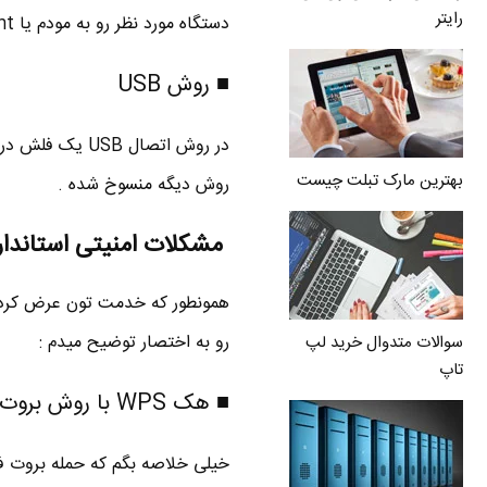
رایتر
دستگاه مورد نظر رو به مودم یا Access point نزدیک کنه تا اتصال برقرار بشه .
■ روش USB
در روش اتصال B
بهترین مارک تبلت چیست
روش دیگه منسوخ شده .
مشکلات امنیتی استاندارد S
رو به اختصار توضیح میدم :
سوالات متدوال خرید لپ
تاپ
■ هک WPS با روش بروت فورس Brute-force attack
خیلی خلاصه بگم که حمله بروت 