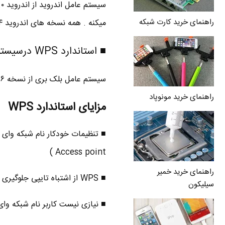
سیستم عامل اندروید از اندروید ۴.۰ یا بستنی حصیری
راهنمای خرید کارت شبکه
میکنه . همه نسخه های اندروید ۴ و بالاتر امکان اتصال با WPS رو دارن .
■ استاندارد WPS درسیستم عامل بلک بری
سیستم عامل بلک بری از نسخه ۶ به بعد ( سال ۲۰۱۰ ) از WPS پشتیبانی میکنه .
راهنمای خرید مونوپاد
مزایای استاندارد WPS
Access point )
راهنمای خرید خمیر
■ WPS از اشتباه تایپی جلوگیری میکنه .
سیلیکون
■ نیازی نیست کاربر نام شبکه وای فای یا SSID