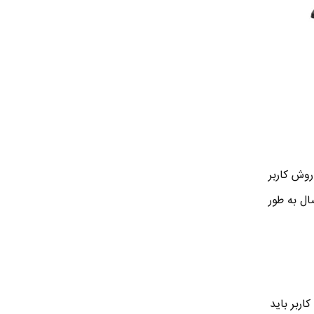
این روش کاربر
صال به طور
در این روش اتصال بین مودم و دستگاه با استفاده از تکنولوژی NFC انجام میشه . مثه روش دکمه WPS کاربر باید