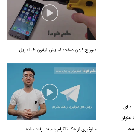
سوراخ کردن صفحه نمایش آیفون 6 با دریل
ختصار WPS یک استاندارد برای
برای راحتی کاربران آماتور ساخته شده . WPS قبلا با عنوان
ی » نام گذاری شده بود . WPS در سال ۲۰۰۶ توسط
جلوگیری از هک تلگرام با چند ترفند ساده