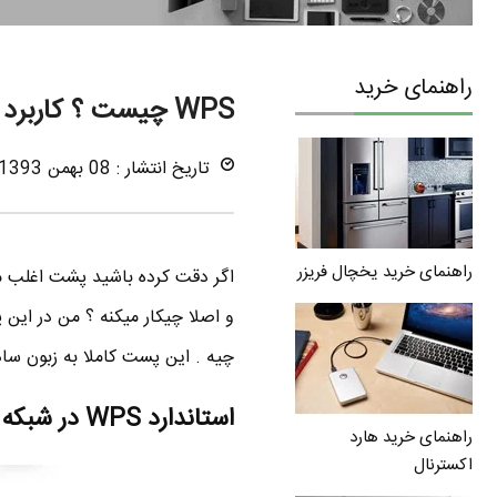
راهنمای خرید
WPS چیست ؟ کاربرد دکمه WPS در مودم وایرلس
تاریخ انتشار : 08 بهمن 1393
راهنمای خرید یخچال فریزر
و اصلا چیکار میکنه ؟ من در این
چیه . این پست کاملا به زبون ساد
استاندارد WPS در شبکه های وای فای چیست ؟
راهنمای خرید هارد
اکسترنال