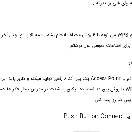
 وای فای رو بدونه .
در روش پین PIN یا رمز عبور ، مودم یا Access Point یک پین کد ۸ رقمی تولید میکنه و 
کنه . شبکه های وای فای که از WPS با روش پین کد استفاده میکنن به شدت در معرض خطر هکر 
ین کد رو پیدا کنن .