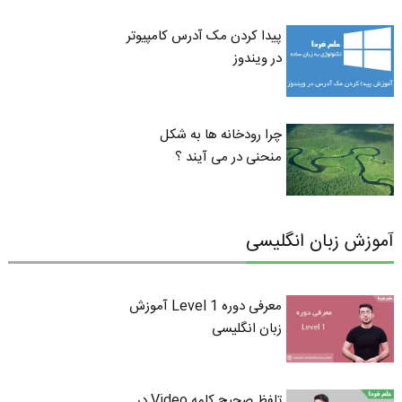
پیدا کردن مک آدرس کامپیوتر
در ویندوز
چرا رودخانه ها به شکل
منحنی در می آیند ؟
آموزش زبان انگلیسی
معرفی دوره Level 1 آموزش
زبان انگلیسی
تلفظ صحیح کلمه Video در