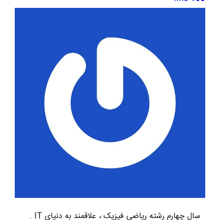
سال چهارم رشته ریاضی فیزیک ، علاقمند به دنیای IT .