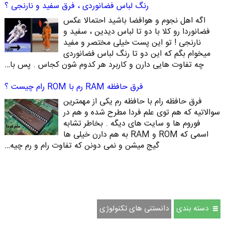
رنگ لباس فضانوردی ، فرق سفید و نارنجی ؟
اگه اهل نجوم و هوافضا باشید احتمالا عکس
فضانوردا رو کلا با دو تا لباس دیدین ، سفید و
نارنجی ! تو این پست خیلی مختصر و مفید
میخوام بگم که این دو تا رنگ لباس فضانوردی
چه تفاوت هایی دارن و کاربرد هر کدوم شون کجاس . پس با…
فرق حافظه RAM رم با ROM رام چیست ؟
فرق حافظه رام با حافظه رم یکی از مهمترین
سوالاتیه که هم توی علم فردا مطرح شده و هم در
فوروم ها و سایت های دیگه . بخاطر تشابه
اسمی که ROM و RAM به هم دارن خیلی ها
گیج میشن و نمی دونن که تفاوت رام و رم چیه…
دسته بندی
دانستنی های تکنولوژی