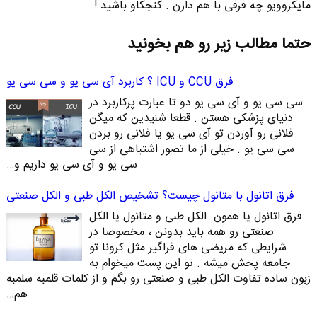
مایکروویو چه فرقی با هم دارن . کنجکاو باشید !
حتما مطالب زیر رو هم بخونید
فرق CCU و ICU ؟ کاربرد آی سی یو و سی سی یو
سی سی یو و آی سی یو دو تا عبارت پرکاربرد در
دنیای پزشکی هستن . قطعا شنیدین که میگن
فلانی رو آوردن تو آی سی یو یا فلانی رو بردن
سی سی یو . خیلی از ما تصور اشتباهی از سی
سی یو و آی سی یو داریم و…
فرق اتانول با متانول چیست؟ تشخیص الکل طبی و الکل صنعتی
فرق اتانول یا همون الکل طبی و متانول یا الکل
صنعتی رو همه باید بدونن ، مخصوصا در
شرایطی که مریضی های فراگیر مثل کرونا تو
جامعه پخش میشه . تو این پست میخوام به
زبون ساده تفاوت الکل طبی و صنعتی رو بگم و از کلمات قلمبه سلمبه
هم…