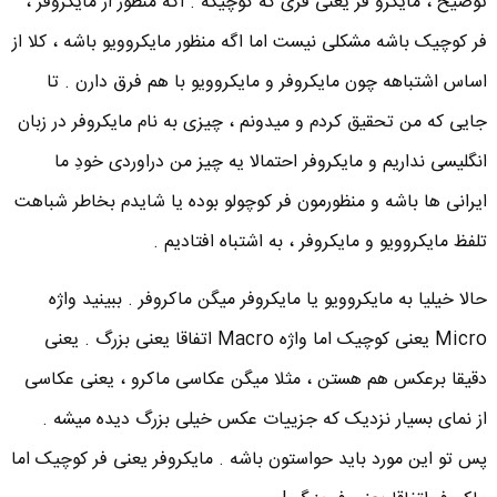
توضیح ، مایکرو فر یعنی فری که کوچیکه . اگه منظور از مایکروفر ،
فر کوچیک باشه مشکلی نیست اما اگه منظور مایکروویو باشه ، کلا از
اساس اشتباهه چون مایکروفر و مایکروویو با هم فرق دارن . تا
جایی که من تحقیق کردم و میدونم ، چیزی به نام مایکروفر در زبان
انگلیسی نداریم و مایکروفر احتمالا یه چیز من دراوردی خودِ ما
ایرانی ها باشه و منظورمون فر کوچولو بوده یا شایدم بخاطر شباهت
تلفظ مایکروویو و مایکروفر ، به اشتباه افتادیم .
حالا خیلیا به مایکروویو یا مایکروفر میگن ماکروفر . ببینید واژه
Micro یعنی کوچیک اما واژه Macro اتفاقا یعنی بزرگ . یعنی
دقیقا برعکس هم هستن ، مثلا میگن عکاسی ماکرو ، یعنی عکاسی
از نمای بسیار نزدیک که جزییات عکس خیلی بزرگ دیده میشه .
پس تو این مورد باید حواستون باشه . مایکروفر یعنی فر کوچیک اما