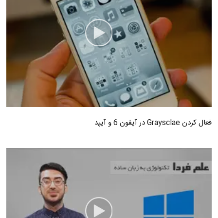
فعال کردن Graysclae در آیفون 6 و آیپد