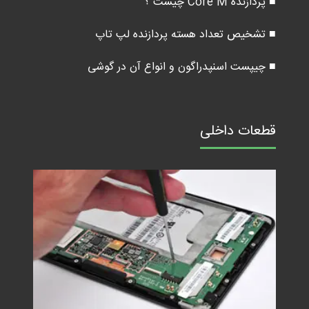
■ پردازنده Core M چیست ؟
■ تشخیص تعداد هسته پردازنده لپ تاپ
■ چیپست اسنپدراگون و انواع آن در گوشی
قطعات داخلی