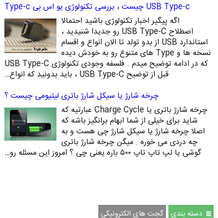
USB Type-c چیست ، بررسی تکنولوژی یو اس بی Type-c
اگه پیگیر اخبار تکنولوژی باشید احتمالا
اصطلاح USB Type-C رو جدیدا شنیدید ،
استاندارد USB از بدو تولد تا الان انواع و اقسام
نسخه ها و Type های متنوع رو به خودش دیده
که در ادامه توضیح میدم . فلسفه وجودی تکنولوژی USB Type-C
قبل از توضیح USB Type-C ، باید بدونید که انواع…
چرخه شارژ یا سیکل شارژ باتری لیتیومی چیست ؟
چرخه شارژ باتری یا Charge Cycle عبارتیه که
شاید برای خیلی از شما ابهام برانگیز باشه که
اصلا چرخه شارژ یا سیکل شارژ چی هست و به
چه دردی می خوره . میگن چرخه شارژ باتری
گوشی یا لپ تاپ تاپ ۵۰۰ باره یعنی چی ؟ امروز این مسئله رو…
دسته بندی
گجت های الکترونیکی