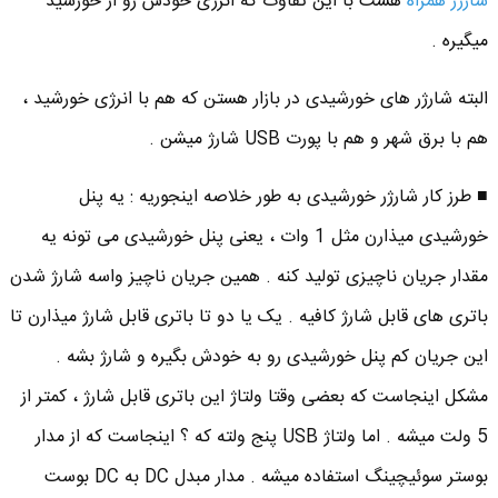
شارژر همراه
هست با این تفاوت که انرژی خودش رو از خورشید
میگیره .
البته شارژر های خورشیدی در بازار هستن که هم با انرژی خورشید ،
هم با برق شهر و هم با پورت USB شارژ میشن .
■ طرز کار شارژر خورشیدی به طور خلاصه اینجوریه : یه پنل
خورشیدی میذارن مثل 1 وات ، یعنی پنل خورشیدی می تونه یه
مقدار جریان ناچیزی تولید کنه . همین جریان ناچیز واسه شارژ شدن
باتری های قابل شارژ کافیه . یک یا دو تا باتری قابل شارژ میذارن تا
این جریان کم پنل خورشیدی رو به خودش بگیره و شارژ بشه .
مشکل اینجاست که بعضی وقتا ولتاژ این باتری قابل شارژ ، کمتر از
5 ولت میشه . اما ولتاژ USB پنج ولته که ؟ اینجاست که از مدار
بوستر سوئیچینگ استفاده میشه . مدار مبدل DC به DC بوست