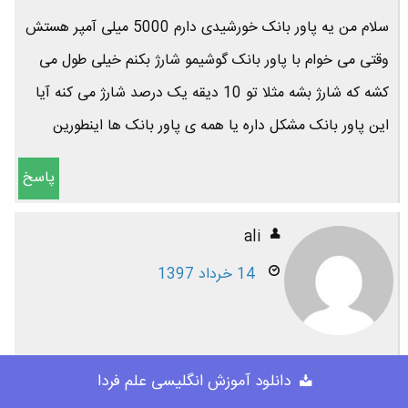
سلام من یه پاور بانک خورشیدی دارم 5000 میلی آمپر هستش
وقتی می خوام با پاور بانک گوشیمو شارژ بکنم خیلی طول می
کشه که شارژ بشه مثلا تو 10 دیقه یک درصد شارژ می کنه آیا
این پاور بانک مشکل داره یا همه ی پاور بانک ها اینطورین
پاسخ
ali
14 خرداد 1397
خیلی ممنون از شما من از شارژر های بی سیم خیلی خوشم اومده
دانلود آموزش انگلیسی علم فردا
ممنون به خاطر اطلاعاتی که در اختیار ما میذازید