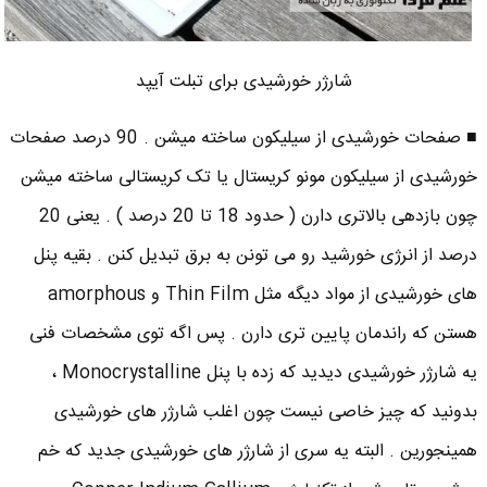
شارژر خورشیدی برای تبلت آیپد
■ صفحات خورشیدی از سیلیکون ساخته میشن . 90 درصد صفحات
خورشیدی از سیلیکون مونو کریستال یا تک کریستالی ساخته میشن
چون بازدهی بالاتری دارن ( حدود 18 تا 20 درصد ) . یعنی 20
درصد از انرژی خورشید رو می تونن به برق تبدیل کنن . بقیه پنل
های خورشیدی از مواد دیگه مثل Thin Film و amorphous
هستن که راندمان پایین تری دارن . پس اگه توی مشخصات فنی
یه شارژر خورشیدی دیدید که زده با پنل Monocrystalline ،
بدونید که چیز خاصی نیست چون اغلب شارژر های خورشیدی
همینجورین . البته یه سری از شارژر های خورشیدی جدید که خم