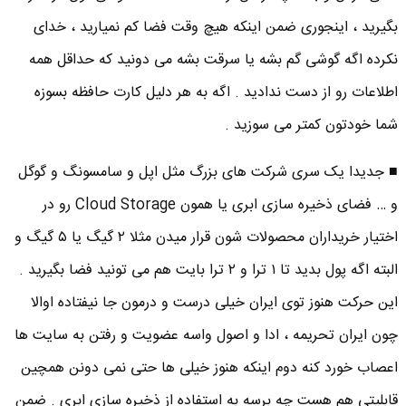
بگیرید ، اینجوری ضمن اینکه هیچ وقت فضا کم نمیارید ، خدای
نکرده اگه گوشی گم بشه یا سرقت بشه می دونید که حداقل همه
اطلاعات رو از دست ندادید . اگه به هر دلیل کارت حافظه بسوزه
شما خودتون کمتر می سوزید .
■ جدیدا یک سری شرکت های بزرگ مثل اپل و سامسونگ و گوگل
و … فضای ذخیره سازی ابری یا همون Cloud Storage رو در
اختیار خریداران محصولات شون قرار میدن مثلا ۲ گیگ یا ۵ گیگ و
البته اگه پول بدید تا ۱ ترا و ۲ ترا بایت هم می تونید فضا بگیرید .
این حرکت هنوز توی ایران خیلی درست و درمون جا نیفتاده اوالا
چون ایران تحریمه ، ادا و اصول واسه عضویت و رفتن به سایت ها
اعصاب خورد کنه دوم اینکه هنوز خیلی ها حتی نمی دونن همچین
قابلیتی هم هست چه برسه به استفاده از ذخیره سازی ابری . ضمن