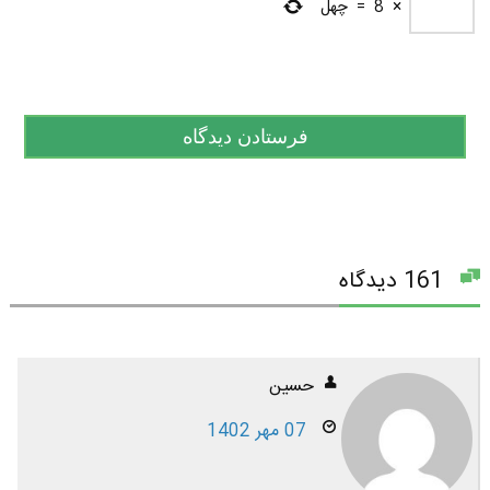
×
8
=
چهل
161 دیدگاه
حسین
07 مهر 1402