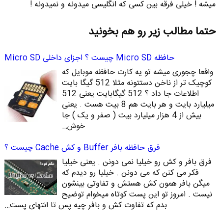
میشه ! خیلی فرقه بین کسی که انگلیسی میدونه و نمیدونه !
حتما مطالب زیر رو هم بخونید
حافظه Micro SD چیست ؟ اجزای داخلی Micro SD
واقعا چجوری میشه تو یه کارت حافظه موبایل که
کوچیک تر از ناخن دستتونه مثلا 512 گیگا بایت
اطلاعات جا داد ؟ 512 گیگابایت یعنی 512
میلیارد بایت و هر بایت هم 8 بیت هست . یعنی
بیش از 4 هزار میلیارد بیت ( صفر و یک ) جا
خوش…
فرق حافظه بافر Buffer و کش Cache چیست ؟
فرق بافر و کش رو خیلیا نمی دونن . یعنی خیلیا
فکر می کنن که می دونن . خیلیا رو دیدم که
میگن بافر همون کش هستش و تفاوتی بینشون
نیست . امروز تو این پست کوتاه میخوام توضیح
بدم که تفاوت کش و بافر چیه پس تا انتهای پست…