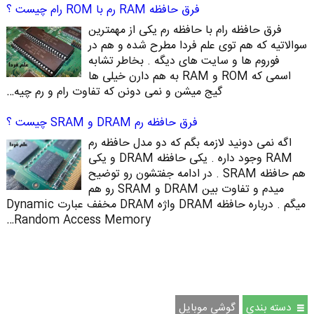
فرق حافظه RAM رم با ROM رام چیست ؟
فرق حافظه رام با حافظه رم یکی از مهمترین
سوالاتیه که هم توی علم فردا مطرح شده و هم در
فوروم ها و سایت های دیگه . بخاطر تشابه
اسمی که ROM و RAM به هم دارن خیلی ها
گیج میشن و نمی دونن که تفاوت رام و رم چیه…
فرق حافظه رم DRAM و SRAM چیست ؟
اگه نمی دونید لازمه بگم که دو مدل حافظه رم
RAM وجود داره . یکی حافظه DRAM و یکی
هم حافظه SRAM . در ادامه جفتشون رو توضیح
میدم و تفاوت بین DRAM و SRAM رو هم
میگم . درباره حافظه DRAM واژه DRAM مخفف عبارت Dynamic
Random Access Memory…
دسته بندی
گوشی موبایل