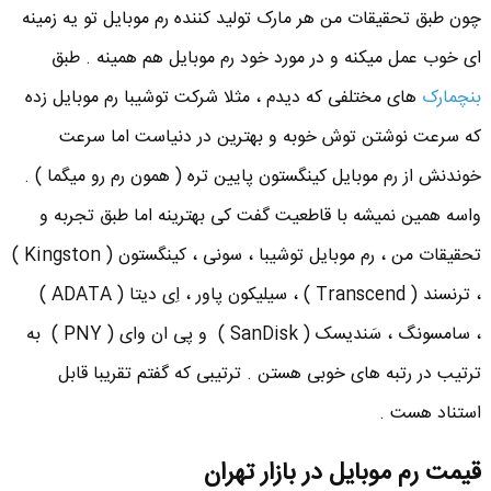
چون طبق تحقیقات من هر مارک تولید کننده رم موبایل تو یه زمینه
ای خوب عمل میکنه و در مورد خود رم موبایل هم همینه . طبق
بنچمارک
های مختلفی که دیدم ، مثلا شرکت توشیبا رم موبایل زده
که سرعت نوشتن توش خوبه و بهترین در دنیاست اما سرعت
خوندنش از رم موبایل کینگستون پایین تره ( همون رم رو میگما ) .
واسه همین نمیشه با قاطعیت گفت کی بهترینه اما طبق تجربه و
تحقیقات من ، رم موبایل توشیبا ، سونی ، کینگستون ( Kingston )
، ترنسند ( Transcend ) ، سیلیکون پاور ، اِی دیتا ( ADATA )
، سامسونگ ، سَندیسک ( SanDisk ) و پی ان وای ( PNY ) به
ترتیب در رتبه های خوبی هستن . ترتیبی که گفتم تقریبا قابل
استناد هست .
قیمت رم موبایل در بازار تهران