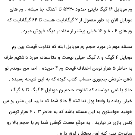
رم موبایل ۱۶ گیگا بایتی حدود ۵۳۳۰ تا آهنگ جا میشه . رم های
موبایل الان به طور معمول از ۲ گیگابایت هست تا ۶۴ گیگابایت که
رم های ۴ ، ۸ و ۱۶ خیلی بیشتر از مقادیر دیگه فروش میره .
مسئله مهم در مورد حجم رم موبایل اینه که تفاوت قیمت بین رم
موبایل ۴ گیگ و ۸ گیگ خیلی نیست و متاسفانه مورد داشتیم طرف
به خاطر ۵ هزار تومن اختلاف قیمت رم ۴ خریده . آخه من موندم تو
ذهن خودش چجوری حساب کتاب کرده که به این نتیجه رسیده .
حالا یا نمی دونسته که تفاوت حجم رم موبایل ۴ گیگ تا ۸ گیگ
خیلی زیاده یا واقعا پول نداشته !! حالا شما که دارید این متن رو می
خونید حواستون به این مسئله باشه که به خاطر ۳ ، ۴ هزار تومن
کِنس بازی در نیارید . یه موقع هست گوشی شما رم با حجم بالا رو
ساپورت نمی کنه اون بحثش فرق داره .