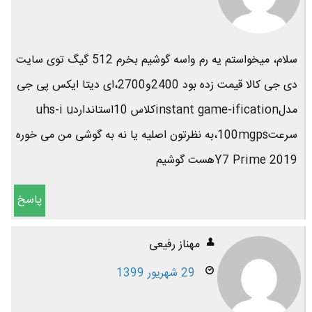
سلام، میخواستم یه رم واسه گوشیم بخرم 512 گیگ توی سایت
دی جی کالا قیمت زده بود 2400و2700،ای دیتا ایکس پی جی
مدلinstant game-ificationکلاس 10استانداردuhs-i u
سرعت100mgps،به نظرتون اصلیه یا نه به گوشی من می خوره
Y7 Prime 2019هست گوشیم
پاسخ
مهناز رفیعی
29 شهریور 1399