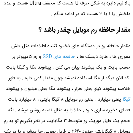
بالا نیم دایره به شکل حرف U هست که مخفف Ultra هست و عدد
داخلش یا ۱ یا ۳ هست که در ادامه میگم .
مقدار حافظه رم موبایل چقدر باشد ؟
مقدار حافظه رو در دستگاه های ذخیره کننده اطلاعات مثل فلش
مموری ها ، هارد دیسک ها ،
حافظه های SSD
و رم کامپیوتر بر
حسب بایت و یک پیشوند بیان می کنن . پیشوند مگا و گیگا بایت
که الان دیگه از مگا استفاده نمیشه چون مقدار کمی داره . به طور
خلاصه پیشوند کیلو یعنی هزار ، پیشوند مگا یعنی میلیون و پیشوند
گیگا
یعنی میلیارد . یعنی رم موبایل ۸ گیگا بایتی ، ۸ میلیارد بایت
فضای ذخیره سازی داره . حالا با یه مثال قضیه روشن میشه . اگه
حجم یک فایل موزیک رو متوسط ۳ مگابایت در نظر بگیریم تو یه رم
موبایل ۸ گیگابایتی حدود ۲۶۶۰ تا فایل صوتی جا میشه و یا در یک