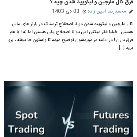
فرق کال مارجین و لیکویید شدن چیه ؟
محمدرضا امین زاده
03 دی 1403
کال مارجین و لیکویید شدن دو تا اصطلاح ترسناک در بازار های مالی
هستن . خیلیا فکر میکنن این دو تا اصطلاح یکی هستن اما نه ! با هم
فرق دارن ! در ادامه در موردشون توضیح میدم تا واستون جا بیفته ، برو
بریم […]