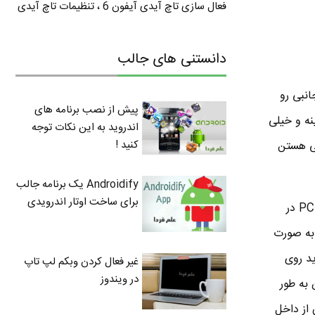
فعال سازی تاچ آیدی آیفون 6 ، تنظیمات تاچ آیدی
دانستنی های جالب
انبی رو
پیش از نصب برنامه های
نه و خیلی
اندروید به این نکات توجه
کنید !
یی هستن
Androidify یک برنامه جالب
برای ساخت اوتار اندرویدی
ما به گذشته های دور کاری نداریم ، در سال 1992 شرکت اینتل یه استانداردی به نام PCI معرفی کرد . PCI در
کار PCI بر انتقال اطلاعات به صورت
. مثلا اگه 32 بیتی بود 32 تا سیم باید روی
غیر فعال کردن وبکم لپ تاپ
در ویندوز
موازی ، 32 تا بیت می تونن به طور
 از داخل