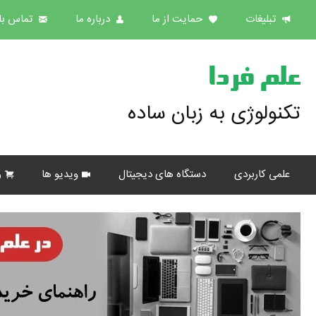
تبلیغات
حمایت از ما
درباره ما
تماس با 
علم فردا
تکنولوژی به زبان ساده
علمی کاربردی
دستگاه های دیجیتال
ویدیو ها
ر