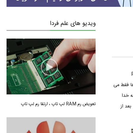
ویدیو های علم فردا
 هم بپرسی که این PCI
 . خیلی ها فقط می
ی میفته خدا
تعویض رم RAM لپ تاپ ، ارتقا رم لپ تاپ
ی که بعد از