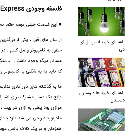
فلسفه وجودی PCI Express
■ این قسمت خیلی مهمه حتما بخو
از سال های قبل ، یکی از بزرگتری
راهنمای خرید لامپ ال ای
دی
چطور به کامپیوتر وصل کنیم . در ا
مسائل دیگه وجود داشتن . دستگا
که باید به یه شکلی به کامپیوتر 
راهنمای خرید هارد وسترن
دیجیتال
همزمان و در یک کلاک پالس عبور ک