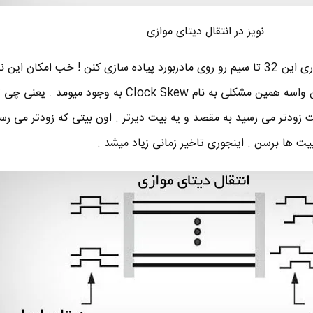
نویز در انتقال دیتای موازی
یه مشکل مهم تر این بود که چجوری این 32 تا سیم رو روی مادربورد پیاده سازی کنن ! خب امکان
ها از نظر طول یکسان طراحی بشن واسه همین مشکلی به نام Clock Skew به وجود م
 زودتر می رسید به مقصد و یه بیت دیرتر . اون بیتی که زودتر می ر
ت ها برسن . اینجوری تاخیر زمانی زیاد میشد .