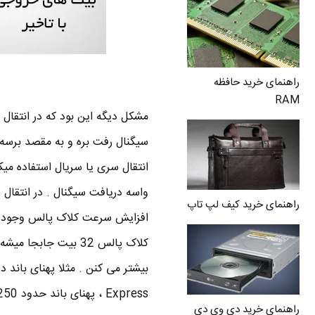
راهنمای خرید حافظه
RAM
مشکل دیگه این بود که در انتقال م
واسه دریافت سیگنال . در انتقال 
راهنمای خرید کیف لپ تاپ
افزایش سرعت کلاک پالس وجود دا
کلاک پالس 32 بیت ج
Express ، پهنای باند حدود 250 مگابایت در ثانیه هست چون کلاک پالسش 2.5 گیگاهرتزه .
راهنمای خرید دی وی دی