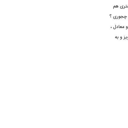
متری هم
Noise Cancella استفاده میکنن . چجوری ؟
 معادل ،
ز و به