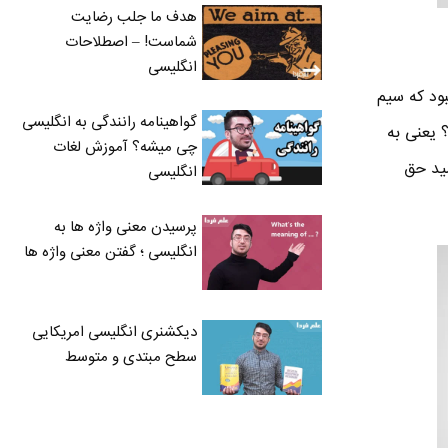
هدف ما جلب رضایت
شماست! – اصطلاحات
انگلیسی
 این نبود که سیم
گواهینامه رانندگی به انگلیسی
یومد . یعنی چی ؟ یعنی به
چی میشه؟ آموزش لغات
سید حق
انگلیسی
پرسیدن معنی واژه ها به
انگلیسی ؛ گفتن معنی واژه ها
دیکشنری انگلیسی امریکایی
سطح مبتدی و متوسط