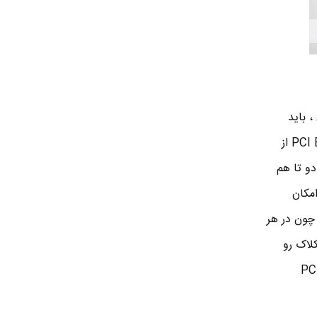
، باید
سیگنال رفت بره و به مقصد برسه حالا اگه اون یکی خواست سیگنال برگشت بفرسته می تونه . PCI Express از
اسه ارسال و دو تا هم
امکان
چون در هر
کلاک رو
مثلا پهنای باند در PCI حدود 133 مگاهرتز بود اما در نوع سری و کم سرعت ترین نوع PCI