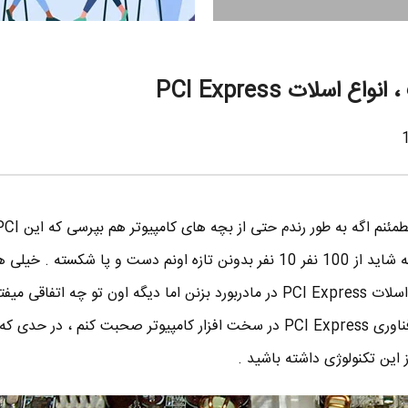
PCI Express اسم آشناییه اما مطمئنم اگه به طور رندم حتی از بچه های کامپیوتر
Express چیه و چجوری کار میکنه شاید از 100 نفر 10 نفر بدونن تازه اونم دست و پا شکسته
دونن که کارت گرافیک رو باید به اسلات PCI Express در مادربورد بزنن اما دیگه اون تو چه اتفاق
میدونه . امروز می خوام در مورد فناوری PCI Express در سخت افزار کامپیوتر صحبت کنم ، در حد
 این تکنولوژی داشته باشید .