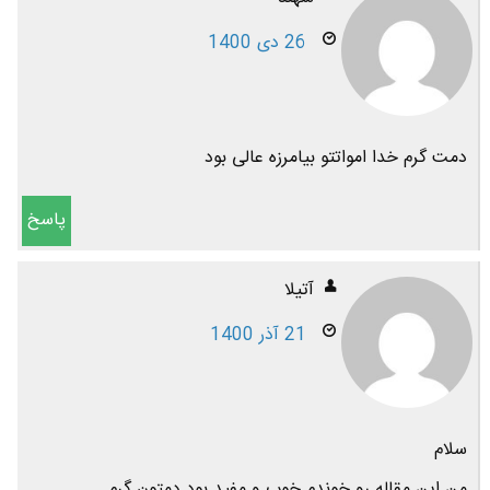
26 دی 1400
دمت گرم خدا امواتتو بیامرزه عالی بود
پاسخ
آتیلا
21 آذر 1400
سلام
من این مقاله رو خوندم خوب و مفید بود دمتون گرم