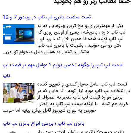
حتما مطالب زیر رو هم بخونید
تست سلامت باتری لپ تاپ در ویندوز 7 و 10
یکی از مهمترین و رو مخ ترین چیزهایی که یه
لپ تاپ داره ، باتریشه ! یعنی از اولین روزی که
لپ تاپ تولید شده تا همین الان که دارید این
متن رو می خونید ، بشریت با باتری لپ تاپ
مشکل داشته . به همین دلیل میخوام تو این…
قیمت لپ تاپ را چگونه تخمین بزنیم ؟ عوامل مهم در قیمت لپ
تاپ
قیمت لپ تاپ عامل بسیار کلیدی و تعیین کننده
در انتخاب لپ تاپ مورد نیاز تونه . تا جایی که در
برخی موارد قیمت لپ تاپ منجر به انصراف از
خرید هم شده . با اینکه قیمت لپ تاپ به راحتی
خوردن یه لیوان شیرموز قابل پیش بینیه اما خود…
باتری لپ تاپ ؛ بررسی انواع باتری لپ تاپ
باتری چیست؟ باتری می تواند انرژی مورد نیاز