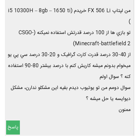
من لپتاپ FX 506 Li خريدم (i5 10300H – 8gb – 1650 ti
)
تو بازي ها از 100 درصد قدرتش استفاده نميکنه (CSGO-
Minecraft-battlefield 2)
از 40-30 درصد قدرت کارت گرافيک و 20-30 درصد سي پي يو
ميخوام بدونم ميشه کاريش کنم با درصد بيشتر 80-90 استفاده
کنه ؟ سوال اولم
سوال دومم من تو يوتيوب ديدم بقيه اين مشکلو ندارن، مشکل
ديوايسه يا حل ميشه ؟
ممنون
پاسخ