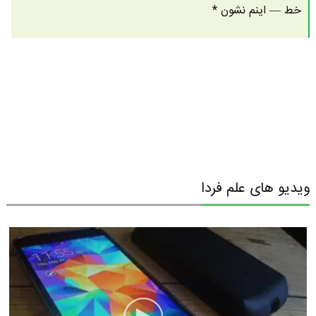
خط — اینم نشون *
ویدیو های علم فردا