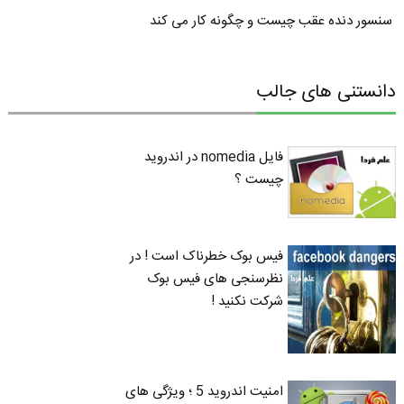
سنسور دنده عقب چیست و چگونه کار می کند
دانستنی های جالب
فایل nomedia در اندروید
چیست ؟
فیس بوک خطرناک است ! در
نظرسنجی های فیس بوک
شرکت نکنید !
امنیت اندروید 5 ؛ ویژگی های