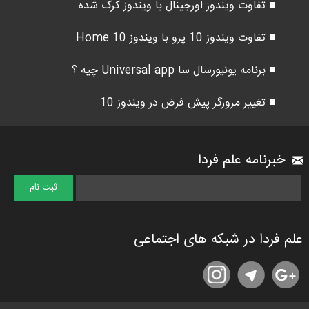
■ تفاوت ویندوز اورجینال با ویندوز کرک شده
■ تفاوت ویندوز 10 پرو با ویندوز 10 Home
■ برنامه یونیورسال سا Universal app چیه ؟
■ تغییر مرورگر پیش فرض در ویندوز 10
خبرنامه علم فردا
علم فردا در شبکه های اجتماعی