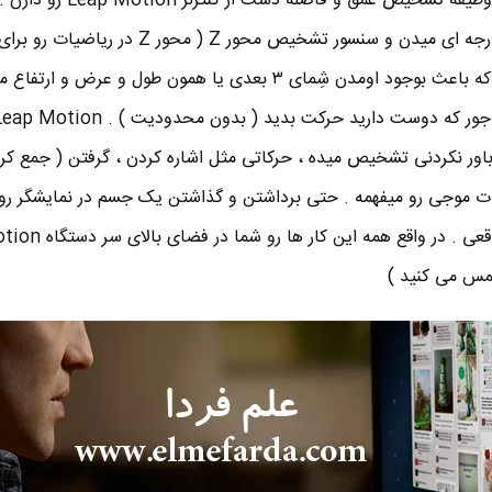
تشخیص حرکت و دوربین ها هم وظیفه تشخیص عمق و ف
به کنترلر یک زاویه دید قوی ۱۵۰ درجه ای میدن و سنسور تشخیص محور Z ( مح
عمق و یا ارتفاع استفاده می کنن که باعث بوجود اومدن شِمای ۳ بعدی یا همون طول و عرض 
اور نکردنی تشخیص میده ، حرکاتی مثل اشاره کردن ، گرفتن ( جمع کر
ات موجی رو میفهمه . حتی برداشتن و گذاشتن یک جسم در نمایشگر رو 
انجام بدید ، درست مثل دنیای واقعی . در
لمس می کنید )