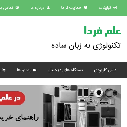
تبلیغات
حمایت از ما
درباره ما
تماس با 
علم فردا
تکنولوژی به زبان ساده
علمی کاربردی
دستگاه های دیجیتال
ویدیو ها
ر