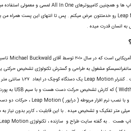
Motion امروزه برای کنترل لپ تاپ ها و همچنین کامپیوترهای All In One لمسی و مع
ادامه ساختار و نحوه کار Leap Motion رو خدمتتون عرض میکنم . پس تا انتهای این پست همراه 
ل به انسان قدرت میده .
اسم یک کمپانی آمریکایی است 
– سانفرانسیسکو مشغول به طراحی و گسترش تکنولوژی تشخیص حرکتی یا
انگلیسی Motion Sensing است . کنترلر Leap Motion یک دستگا
لی متر تفکیک و تشخیص میده . با این قابلیت ، کاربر بدون نیاز به