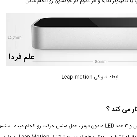
 یا کامپیوتر نداره و هر کدوم کار خودشون رو انجام میدن .
ابعاد فیزیکی Leap-motion
Leap Motion به وسیله ۲ دوربین و ۳ عدد LED مادون قرمز ، عمل سِنس حرکت رو انجام میده