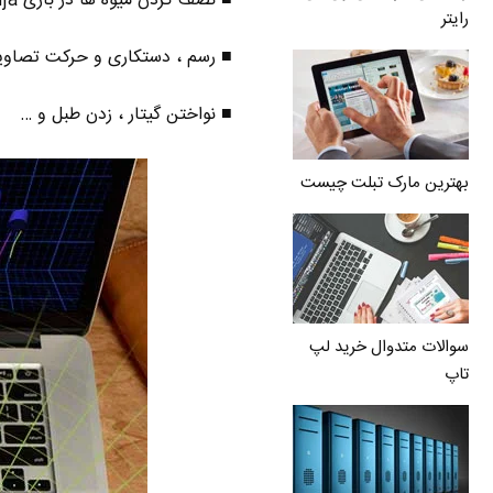
■ نصف کردن میوه ها در بازی Fruit Ninja ، هدایت ماشین و هواپیما در کامپیوتر
رایتر
■ رسم ، دستکاری و حرکت تصاویر و المان های ۳ بعدی 
■ نواختن گیتار ، زدن طبل و …
بهترین مارک تبلت چیست
سوالات متدوال خرید لپ
تاپ