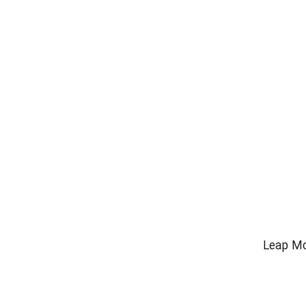
ا مداد و خودکار ( منظور حرکت مداد و خودکار در بالای Leap Motion