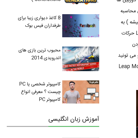
اصله دست از کنترلر Leap Motion رو دارن . دوربین ها
ور Z در ریاضیات رو برای محاسبه
8 کاغذ دیواری زیبا برای
و ارتفاع میشه ) به
طرفداران فیس بوک
شما اجازه میده تا دستتون رو هر جور که دوست دارید حرکت بدید ( بدون محدودیت ) . Leap Motion حرکات
دن
محبوب ترین بازی های
می تونید
اندرویدی 2014
 واقع همه این کار ها رو شما در فضای بالای سر دستگاه Leap Motion
کامپیوتر شخصی یا PC
چیست ؟ معرفی انواع
کامپیوتر PC
آموزش زبان انگلیسی