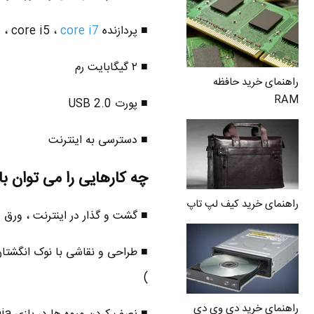
■ پردازنده core i3 ، core i5 ،
core i7
■ ۲ گیگابایت رم
راهنمای خرید حافظه
RAM
■ پورت USB 2.0
■ دسترسی به اینترنت
چه کارهایی را می توان با Leap Motion انجام داد 
راهنمای خرید کیف لپ تاپ
■ گشت و گذار در اینترنت ، ورق
)
راهنمای خرید دی وی دی