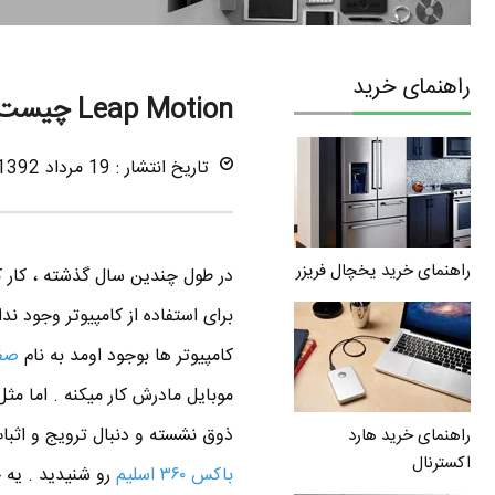
راهنمای خرید
Leap Motion چیست ؟ تکنولوژی Leap Motion در لپ تاپ و PC
تاریخ انتشار : 19 مرداد 1392
راهنمای خرید یخچال فریزر
در طول چندین سال گذشته ، کار 
کامپیوتر ها بوجود اومد به نام
صف
موبایل مادرش کار میکنه . اما مث
ذوق نشسته و دنبال ترویج و اثبات تکنولوژی به نام Leap Motion ه
راهنمای خرید هارد
اکسترنال
باکس ۳۶۰ اسلیم