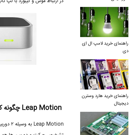
در ارتباط موس و کیبورد با لپ تاپ
راهنمای خرید لامپ ال ای
دی
راهنمای خرید هارد وسترن
دیجیتال
Leap Motion چگونه کار می کند ؟