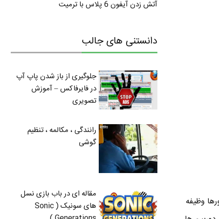
آتش زدن آیفون 6 پلاس با ترمیت
دانستنی های جالب
جلوگیری از باز شدن پاپ آپ
در فایرفاکس – آموزش
تصویری
رانندگی ، مکالمه ، تنظیم
گوشی
مقاله ای در باب بازی نسل
 . سنسورها وظیفه
های سونیک ( Sonic
Generations )