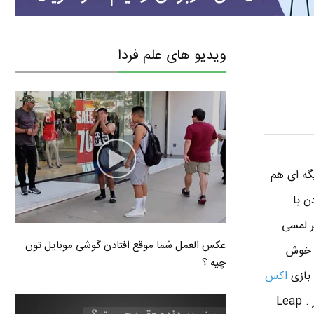
ویدیو های علم فردا
گه ای هم
حوه کار کردن با
نمایشگر لمسی
عکس العمل شما موقع افتادن گوشی موبایل تون
ه خوش
چیه ؟
اکس
رو شنیدید . یه چیزی تو همون مایه ها فقط در ابعاد کوچکتر و محیط تحت شعاع کمتر . Leap