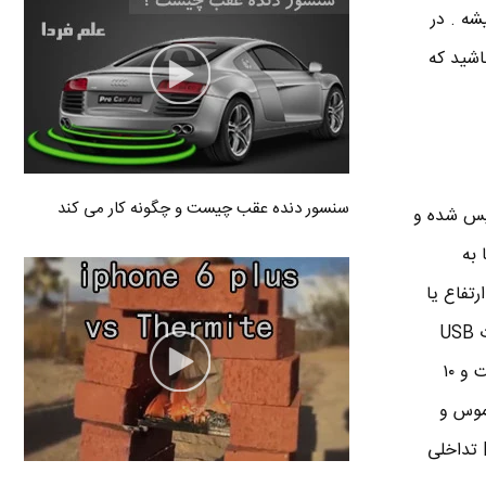
مولی استفاده میشه . در
من باشید که
سنسور دنده عقب چیست و چگونه کار می کند
که در سال ۲۰۱۰ توسط آقای Michael Buckwald تاسیس شده و
 به
ه کوچک در ابعاد ۱٫۲۷ سانتی متر ارتفاع یا
ضخامت و ۸ سانتی متر عرض ( Width ) که کارش تشخیص حرکت دست هست و با سیم USB به پورت USB
کامپیوتر و یا لپ تاپ وصل میشه و با نصب نرم افزار مربوطه ( درایور ) Leap Motion ، حرکات دو دست و ۱۰
 موس و
کیبورد قادر به کنترل و کار با لپ تاپ هست . به گفته سایت طراح و سازنده ، تکنولوژی Leap Motion تداخلی