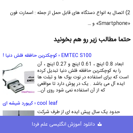
2) اتصال به انواع دستگاه های قابل حمل از جمله : اسمارت فون
«Smartphone» و …
حتما مطالب زیر رو هم بخونید
EMTEC S100 ؛ کوچکترین حافظه فلش دنیا !
ابعاد 0.8 اینچ ، 0.61 اینچ و 0.27 اینچ ، آن
را به کوچکترین حافظه فلش دنیا تبدیل کرده
است که برای استفاده در نوت بوک ها و تبلت ها
ایده آل می باشد . یک در پوش دارد تا مواقعی
که از آن استفاده نمی شود روی آن…
cool leaf ؛ کیبورد شیشه ای
حدود یک سال پیش ایده ای از طرف شرکت
ژاپنی تولید کننده قطعات و محصولات الکترونیکی
دانلود آموزش انگلیسی علم فردا
( شرکت minebea ) مطرح شد و کیبرد شیشه
ای را نشان می داد که به صورت تاچ یا لمسی بود