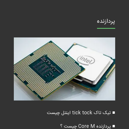
پردازنده
■ تیک تاک tick tock اینتل چیست
■ پردازنده Core M چیست ؟