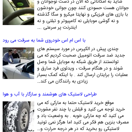
شاید به امکاناتی که الان در دست نوجوانان و
جوانان هست حسودی کنند چون جوانی خودشون
با بازی های فیزیکی و نهایتا میکرو و سگا گذشته
و نه گوشی موبایلی نه کامپیوتر و تبلتی و نه
اینترنت پر سرعتی .…
با اس ام اس خودروی شما به سرقت می رود
چندی پیش در الکپرس در مورد سیستم های
جدید ضد سرقت اتومبیل صحبت کردیم که می
توانستند از طریق شبکه به موبایل شما وصل
شوند و در هنگام سرقت ، ویدئوی فرد سارق و
عملیات را برایتان ارسال کند . با اینکه کمک بسیار
زیادی به رانندگان می کند…
طراحی لاستیک های هوشمند و سازگار با آب و هوا
موقع خرید لاستیک حتما به مارکی که می
خرید توجه می کنید و قبلش با چند نفر مشورت
می کنید که چه مارکی خوبه . به وضعیت باد و
مصرف بنزین هم فکر می کنید اما هرگز نمی تونید
لاستیکی رو بخرید که در هر درجه حرارت و…