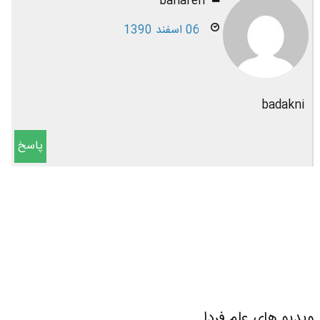
bahareh
06 اسفند 1390
badakni
پاسخ
ویدیو های علم فردا