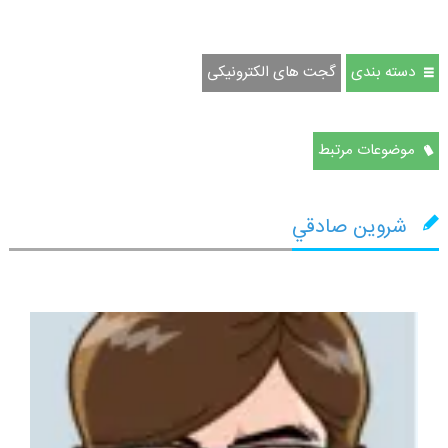
دسته بندی
گجت های الکترونیکی
موضوعات مرتبط
شروين صادقي