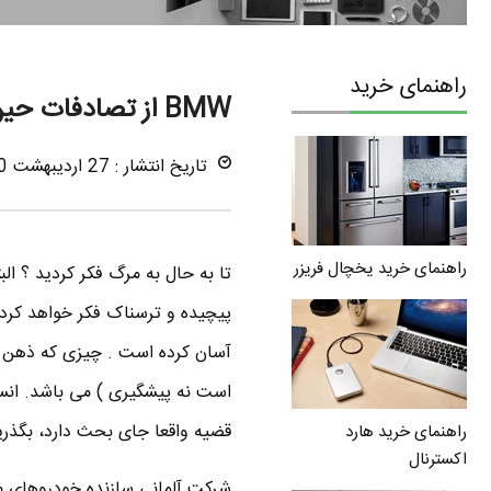
راهنمای خرید
BMW از تصادفات حین گردش به چپ می کاهد
تاریخ انتشار : 27 اردیبهشت 1390
راهنمای خرید یخچال فریزر
پیچیده و ترسناک فکر خواهد کرد
آسان کرده است . چیزی که ذهن خو
است نه پیشگیری ) می باشد. انسان 
قضیه واقعا جای بحث دارد، بگذر
راهنمای خرید هارد
اکسترنال
شرکت آلمانی سازنده خودروهای 