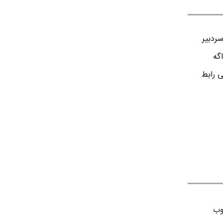
ردبير
اگه
ی رابط
وب