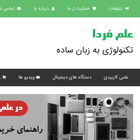
تبلیغات
حمایت از ما
درباره ما
تماس با 
علم فردا
تکنولوژی به زبان ساده
علمی کاربردی
دستگاه های دیجیتال
ویدیو ها
ر