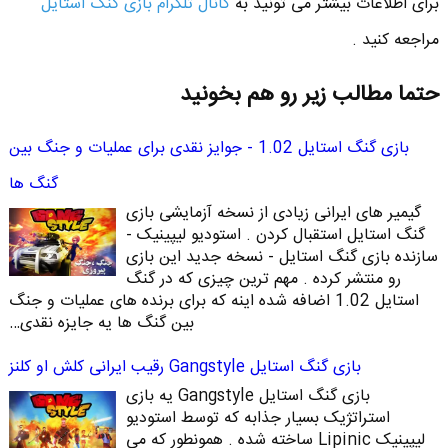
برای اطلاعات بیشتر می تونید به
کانال تلگرام بازی گنگ استایل
مراجعه کنید .
حتما مطالب زیر رو هم بخونید
بازی گنگ استایل 1.02 - جوایز نقدی برای عملیات و جنگ بین
گنگ ها
گیمیر های ایرانی زیادی از نسخه آزمایشی بازی
گنگ استایل استقبال کردن . استودیو لیپینیک -
سازنده بازی گنگ استایل - نسخه جدید این بازی
رو منتشر کرده . مهم ترین چیزی که در گنگ
استایل 1.02 اضافه شده اینه که برای برنده های عملیات و جنگ
بین گنگ ها یه جایزه نقدی…
بازی گنگ استایل Gangstyle رقیب ایرانی کلش او کلنز
بازی گنگ استایل Gangstyle یه بازی
استراتژیک بسیار جذابه که توسط استودیو
لیپینیک Lipinic ساخته شده . همونطور که می