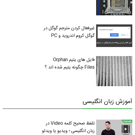
غیرفعال کردن مترجم گوگل در
گوگل کروم اندروید و PC
فایل های یتیم Orphan
Files چگونه یتیم شده اند ؟
آموزش زبان انگلیسی
تلفظ صحیح کلمه Video در
زبان انگلیسی ؛ ویدیو یا ویدئو