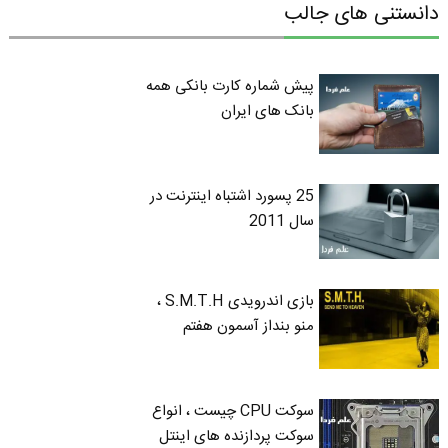
دانستنی های جالب
پیش شماره کارت بانکی همه
بانک های ایران
25 پسورد اشتباه اینترنت در
سال 2011
بازی اندرویدی S.M.T.H ،
منو بنداز آسمون هفتم
سوکت CPU چیست ، انواع
سوکت پردازنده های اینتل