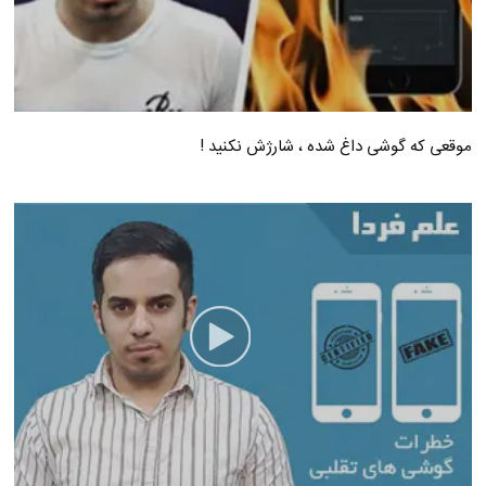
موقعی که گوشی داغ شده ، شارژش نکنید !