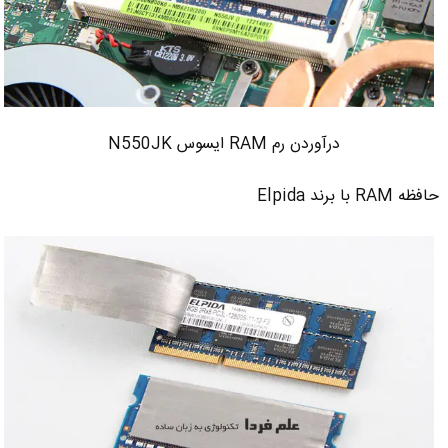
درآوردن رم RAM ایسوس N550JK
حافظه RAM با برند Elpida