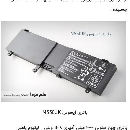
چسبیده .
باتری ایسوس N550JK
باتری چهار سلولی ۴۰۰۰ میلی آمپری ۱۴.۸ ولتی – لیتیوم پلمیر