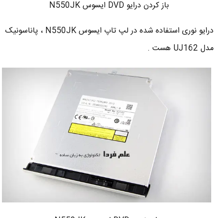
باز کردن درایو DVD ایسوس N550JK
درایو نوری استفاده شده در لپ تاپ ایسوس N550JK ، پاناسونیک
مدل UJ162 هست .