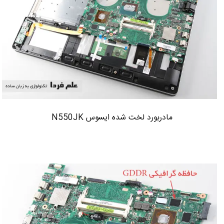
مادربورد لخت شده ایسوس N550JK