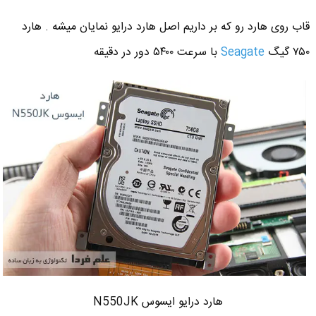
قاب روی هارد رو که بر داریم اصل هارد درایو نمایان میشه . هارد
۷۵۰ گیگ
Seagate
با سرعت ۵۴۰۰ دور در دقیقه
هارد درایو ایسوس N550JK