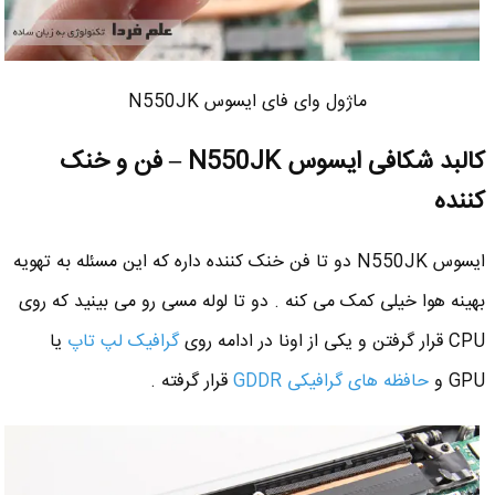
ماژول وای فای ایسوس N550JK
کالبد شکافی ایسوس N550JK – فن و خنک
کننده
ایسوس N550JK دو تا فن خنک کننده داره که این مسئله به تهویه
بهینه هوا خیلی کمک می کنه . دو تا لوله مسی رو می بینید که روی
CPU قرار گرفتن و یکی از اونا در ادامه روی
گرافیک لپ تاپ
یا
GPU و
حافظه های گرافیکی GDDR
قرار گرفته .