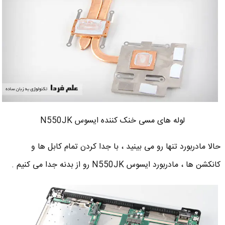
لوله های مسی خنک کننده ایسوس N550JK
حالا مادربورد تنها رو می بینید ، با جدا کردن تمام کابل ها و
کانکشن ها ، مادربورد ایسوس N550JK رو از بدنه جدا می کنیم .