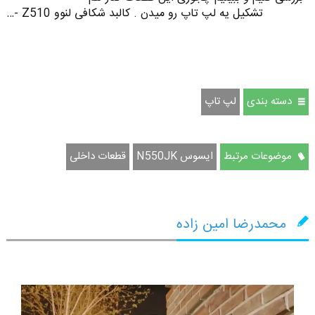
تشکیل یه لپ تاپ رو میدن . کالبد شکافی لنوو Z510 -…
دسته بندی
لپ تاپ
موضوعات مرتبط
ایسوس N550JK
قطعات داخلی
محمدرضا امین زاده