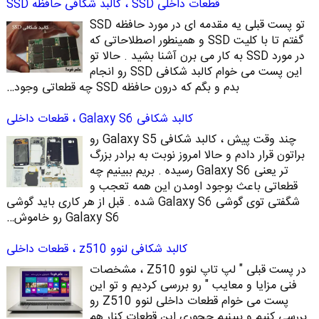
قطعات داخلی SSD ، کالبد شکافی حافظه SSD
تو پست قبلی یه مقدمه ای در مورد حافظه SSD
گفتم تا با کلیت SSD و همینطور اصطلاحاتی که
در مورد SSD به کار می برن آشنا بشید . حالا تو
این پست می خوام کالبد شکافی SSD رو انجام
بدم و بگم که درون حافظه SSD چه قطعاتی وجود…
کالبد شکافی Galaxy S6 ، قطعات داخلی
چند وقت پیش ، کالبد شکافی Galaxy S5 رو
براتون قرار دادم و حالا امروز نوبت به برادر بزرگ
تر یعنی Galaxy S6 رسیده . بریم ببینیم چه
قطعاتی باعث بوجود اومدن این همه تعجب و
شگفتی توی گوشی Galaxy S6 شده . قبل از هر کاری باید گوشی
Galaxy S6 رو خاموش…
کالبد شکافی لنوو z510 ، قطعات داخلی
در پست قبلی " لپ تاپ لنوو Z510 ، مشخصات
فنی مزایا و معایب " رو بررسی کردیم و تو این
پست می خوام قطعات داخلی لنوو Z510 رو
بررسی کنیم و ببینیم چجوری این قطعات کنار هم