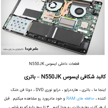
قطعات داخلی ایسوس N550JK
کالبد شکافی ایسوس N550JK – باتری
اینجا ما ، باتری ، هارددرایو ، درایو نوری DVD ، دوتا فن خنک
کننده ،
حافظه های RAM
و خود مادربورد رو مشاهده میکنیم . قبل
از هر کاری بهتره باتری رو جدا کنیم . ۳ تا پیچ داره که به شاسی