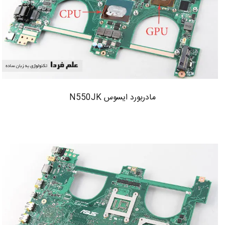
مادربورد ایسوس N550JK