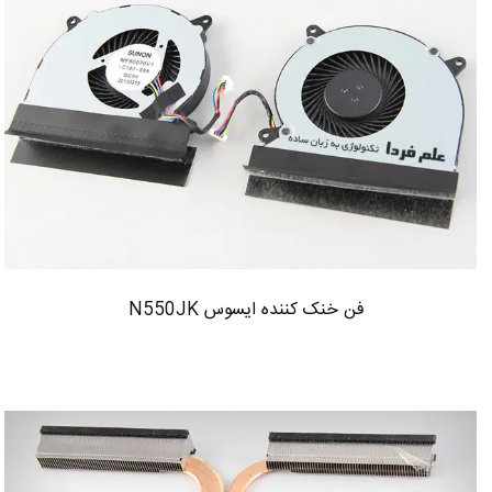
فن خنک کننده ایسوس N550JK