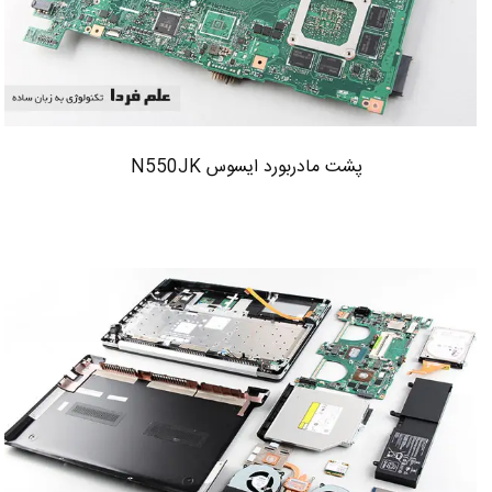
پشت مادربورد ایسوس N550JK