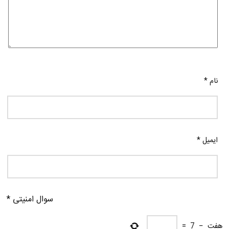
نام
*
ایمیل
*
سوال امنیتی
*
هفت
−
7
=