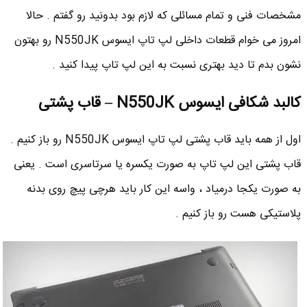
مشخصات فنی و تمام مسائلی که لازم بود بدونید رو گفتم . حالا
امروز می خوام قطعات داخلی لپ تاپ ایسوس N550JK رو بهتون
نشون بدم تا دید بهتری نسبت به این لپ تاپ پیدا کنید .
کالبد شکافی ایسوس N550JK – قاب پشتی
اول از همه باید قاب پشتی لپ تاپ ایسوس N550JK رو باز کنیم .
قاب پشتی این لپ تاپ به صورت یکسره یا سرتاسری است . یعنی
به صورت یکجا درمیاد ، واسه این کار باید هرچی پیچ روی بدنه
پلاستیکی هست رو باز کنیم .