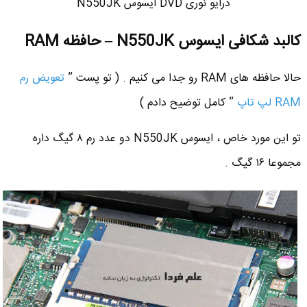
درایو نوری DVD ایسوس N550JK
کالبد شکافی ایسوس N550JK – حافظه RAM
حالا حافظه های RAM رو جدا می کنیم . ( تو پست ”
تعویض رم
RAM لپ تاپ
” کامل توضیح دادم )
تو این مورد خاص ، ایسوس N550JK دو عدد رم ۸ گیگ داره
مجموعا ۱۶ گیگ .