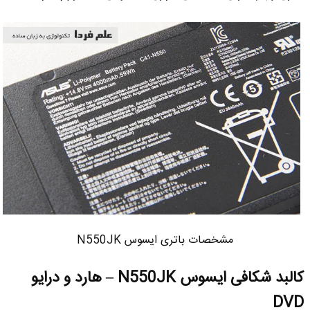
مشخصات باتری ایسوس N550JK
کالبد شکافی ایسوس N550JK – هارد و درایو
DVD