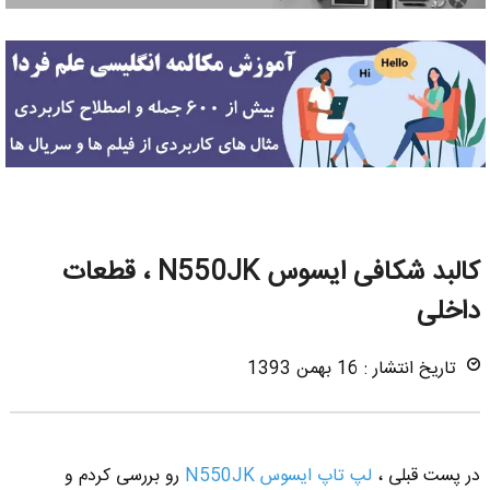
کالبد شکافی ایسوس N550JK ، قطعات
داخلی
تاریخ انتشار : 16 بهمن 1393
در پست قبلی ،
لپ تاپ ایسوس N550JK
رو بررسی کردم و