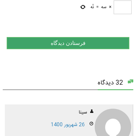
×
سه
=
نُه
32 دیدگاه
سینا
26 شهریور 1400