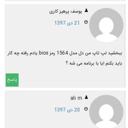
یوسف پرهیز کاری
21 دی 1397
ببخشید لپ تاپ من دل مدل 1564 رمز bios یادم رفته چه کار
باید بکنم ایا با برنامه می شه ؟
پاسخ
ali m
20 دی 1397