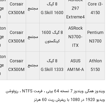
ton
ASRock
Core i3-
8 گیگ
Corsair
Z97
مجتمع
ge
CX500M
G.Skill 1600
4150
0
Extreme4
ton
ASRock
Pentium
8 گیگ 1600
Corsair
N3700-
مجتمع
ge
N3700
کینگستون
CX500M
0
ITX
ton
Athlon
ASUS
8 گیگ
Corsair
مجتمع
ge
CX500M
G.Skill 1333
AM1M-A
5150
0
ویندوز همگی ویندوز 7 نسخه 64 بیتی ، فرمت NTFS ، رزولوشن
ویدیو 1920 در 1080 با ریفرش ریت 60 هرتز