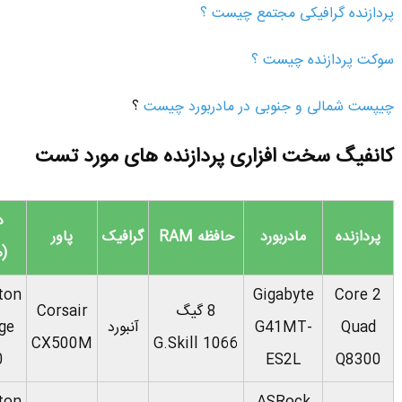
پردازنده گرافیکی مجتمع چیست ؟
سوکت پردازنده چیست ؟
چیپست شمالی و جنوبی در مادربورد چیست
؟
کانفیگ سخت افزاری پردازنده های مورد تست
د
پردازنده
مادربورد
حافظه RAM
گرافیک
پاور
(ه
ton
Gigabyte
Core 2
8 گیگ
Corsair
Quad
G41MT-
آنبورد
ge
CX500M
G.Skill 1066
0
ES2L
Q8300