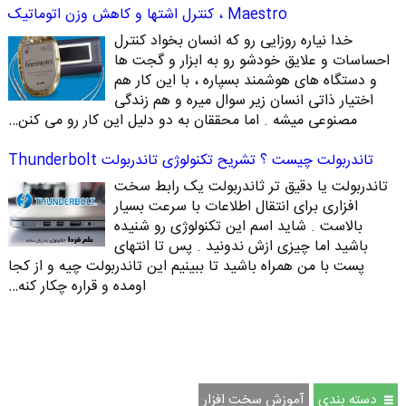
Maestro ، کنترل اشتها و کاهش وزن اتوماتیک
خدا نیاره روزایی رو که انسان بخواد کنترل
احساسات و علایق خودشو رو به ابزار و گجت ها
و دستگاه های هوشمند بسپاره ، با این کار هم
اختیار ذاتی انسان زیر سوال میره و هم زندگی
مصنوعی میشه . اما محققان به دو دلیل این کار رو می کنن…
تاندربولت چیست ؟ تشریح تکنولوژی تاندربولت Thunderbolt
تاندربولت یا دقیق تر ثاندربولت یک رابط سخت
افزاری برای انتقال اطلاعات با سرعت بسیار
بالاست . شاید اسم این تکنولوژی رو شنیده
باشید اما چیزی ازش ندونید . پس تا انتهای
پست با من همراه باشید تا ببینیم این تاندربولت چیه و از کجا
اومده و قراره چکار کنه…
دسته بندی
آموزش سخت افزار