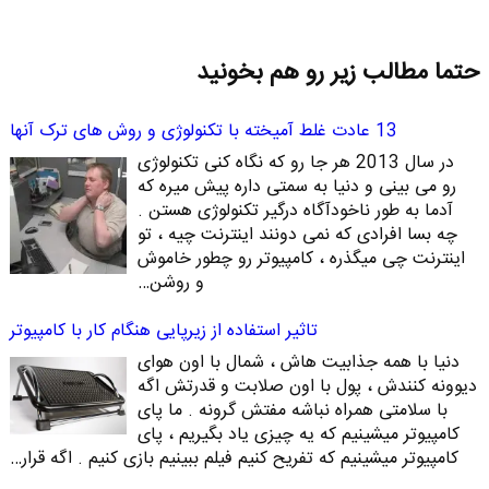
حتما مطالب زیر رو هم بخونید
13 عادت غلط آمیخته با تکنولوژی و روش های ترک آنها
در سال 2013 هر جا رو که نگاه کنی تکنولوژی
رو می بینی و دنیا به سمتی داره پیش میره که
آدما به طور ناخودآگاه درگیر تکنولوژی هستن .
چه بسا افرادی که نمی دونند اینترنت چیه ، تو
اینترنت چی میگذره ، کامپیوتر رو چطور خاموش
و روشن…
تاثیر استفاده از زیرپایی هنگام کار با کامپیوتر
دنیا با همه جذابیت هاش ، شمال با اون هوای
دیوونه کنندش ، پول با اون صلابت و قدرتش اگه
با سلامتی همراه نباشه مفتش گرونه . ما پای
کامپیوتر میشینیم که یه چیزی یاد بگیریم ، پای
کامپیوتر میشینیم که تفریح کنیم فیلم ببینیم بازی کنیم . اگه قرار…