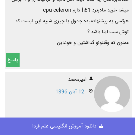
میشه خرید مادربرد h61 دارم cpu celeron
هرکسی یه پیشنهادمیده جدول یا چیزی شبیه این نیست که
توش ست اینا باشه ؟
ممنون که وقتتونو گذاشتین و خوندین
پاسخ
امیرمحمد
12 آبان 1396
سلام خسته نباشید cpu i3 رو میشه برای مادربرد ddr2 خرید ؟
دانلود آموزش انگلیسی علم فردا
اصلا cpu 3 هسته ای برای مادبرد ddr2 وجود داره؟