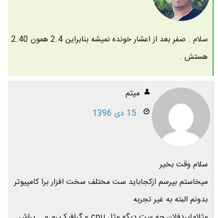
سلام . صفر بعد از اعشار خونده نمیشه بنابراین 2.4 همون 2.40
هستش .
میثم
15 دی 1396
سلام وقت بخیر
میخاستم بپرسم ازکجاباید ست مختلف سخت افزار برا کامپیوتر
بدونم البته به غیر تجربه
مثلامابردفلان چه ست دیگه مثل cpu و گرافیک رم و .. براش