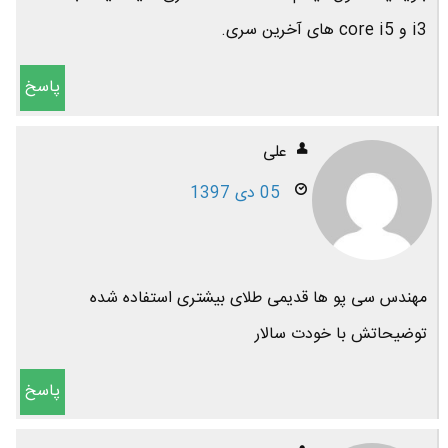
i3 و core i5 های آخرین سری.
پاسخ
ﻋﻠﯽ
05 دی 1397
ﻣﻬﻨﺪﺱ ﺳﯽ ﭘﻮ ﻫﺎ ﻗﺪﯾﻤﯽ ﻃﻼﯼ ﺑﯿﺸﺘﺮﯼ ﺍﺳﺘﻔﺎﺩﻩ ﺷﺪﻩ
ﺗﻮﺿﯿﺤﺎﺗﺶ ﺑﺎ ﺧﻮﺩﺕ ﺳﺎﻻﺭ
پاسخ