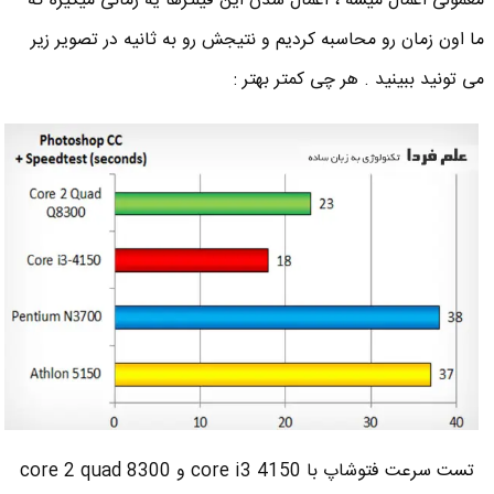
معمولی اعمال میشه ، اعمال شدن این فیلترها یه زمانی میگیره که
ما اون زمان رو محاسبه کردیم و نتیجش رو به ثانیه در تصویر زیر
می تونید ببینید . هر چی کمتر بهتر :
تست سرعت فتوشاپ با core i3 4150 و core 2 quad 8300