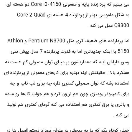
می بینیم که پردازنده پایه و معمولی Core i3-4150 دو هسته ای
به شکل ملموسی بهتر از پردازنده 4 هسته ای Core 2 Quad
Q8300 عمل می کنه .
اما پردازنده های ضعیف تری مثل Pentium N3700 و Athlon
5150 با اینکه جدیدترن اما به قدرت پردازنده 7 سال پیش نمی
رسن دلیلش اینه که معماریشون بر مبنای توان مصرفی کم هست نه
عملکرد بالا . حقیقتش اینه بهتره برای کارهای معمولی از پردازنده ای
استفاده بشه که توان مصرفی کمتری داره چه برای لپ تاپ و چه
برای کامپیوتر رومیزی چون هم ارزون تره و هم جواب کارها رو میده
و باتری یا برق کمتری هم استفاده می کنه گرمای کمتری هم تولید
می کنه .
خیلی کوتاه بگم که ما یه مبحثی به عنوان تعداد دستورالعمل ها در