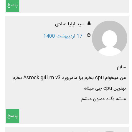
پاسخ
سید ایلیا عبادی
17 اردیبهشت 1400
سلام
من میخوام cpu بخرم برا مادربورد Asrock g41m v3 بخرم
بهترین cpu چی میشه
میشه بگید ممنون میشم
پاسخ