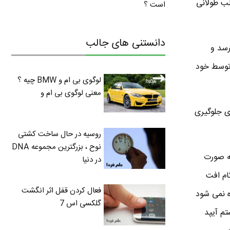
لب طولانی
است ؟
دانستنی های جالب
رسد و
 توسط خود
لوگوی بی ام و BMW چیه ؟
معنی لوگوی بی ام و
 امکان را خود اپل برای جلوگیری
روسیه در حال ساخت کشتی
نوح ، بزرگترین مجموعه DNA
به صورت
در دنیا
ام افت
فعال کردن قفل اثر انگشت
ه نمی شود
گلکسی اس 7
تم آیپد