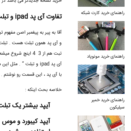
خرید نسخه جدیدتر می باشد در ص
راهنمای خرید کارت شبکه
تفاوت آی پد ipad و تبلت
و آی پد همون تبلت هست . تبلت
راهنمای خرید مونوپاد
آی پد ipad و تبلت ” . 
با آی پد ، این قسمت رو نوشتم .
خلاصه بحث اینکه :
راهنمای خرید خمیر
آیپد بیشتر یک تبلت
سیلیکون
آیپد کیبورد و موس 