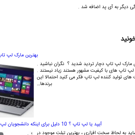
خونید
بهترین مارک لپ ت
 مارک لپ تاپ دچار تردید شدید ؟ نگران نباشید .
لپ تاپ های با کیفیت مشهور هستند زیاد نیستند .
 های تولید کننده لپ تاپ فکر می کنید احتمالا این
برندها…
آيپد يا لپ تاپ ؟ 10 دلیل برای اينكه دانشجويان لپ تاپ بخرند
د به لحاظ سخت افزاری ، بهترین تبلت موجود در