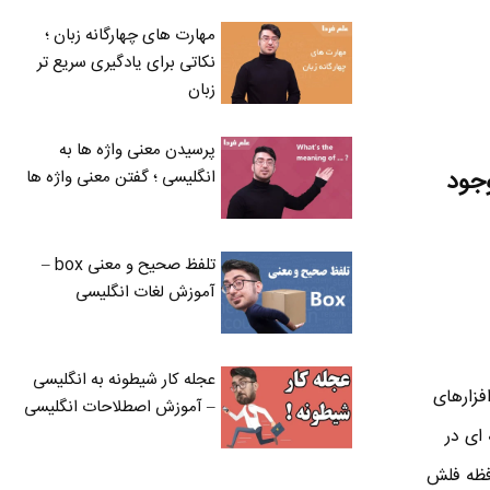
مهارت های چهارگانه زبان ؛
نکاتی برای یادگیری سریع تر
زبان
پرسیدن معنی واژه ها به
گر وجود
انگلیسی ؛ گفتن معنی واژه ها
تلفظ صحیح و معنی box –
آموزش لغات انگلیسی
عجله کار شیطونه به انگلیسی
رم افزارهای
– آموزش اصطلاحات انگلیسی
یشتر اجرای برنامه ها با وجود پردازنده 2 هسته ای در
ظه فلش