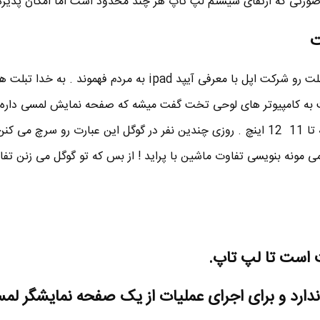
ورتی که ارتقای سیستم لپ تاپ هر چند محدود است اما امکان پذیره 
آقا به پیر به پیغمبر اصن مفهوم تبلت رو شرکت اپل با معرفی آیپد ipad به مردم فهمون
 به کامپیوتر های لوحی تخت گفت میشه که صفحه نمایش لمسی داره ،
تبت هم از 3 4 اینچ شروع میشه تا 11 12 اینچ . روزی چندین نفر در گوگل این عبارت رو سرچ م
مثل این می مونه بنویسی تفاوت ماشین با پراید ! از بس که تو گوگل می زنن ت
 است تا لپ تاپ.
ندارد و برای اجرای عملیات از یک صفحه نمایشگر لم