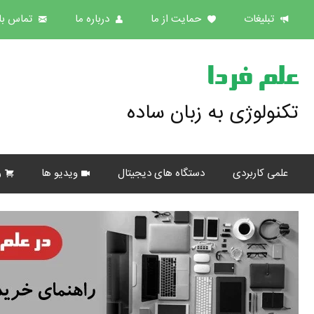
تبلیغات
حمایت از ما
درباره ما
تماس با 
علم فردا
تکنولوژی به زبان ساده
علمی کاربردی
دستگاه های دیجیتال
ویدیو ها
ر