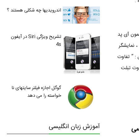
.
اندرویدیها چه شکلی هستند ؟
د . به خدا تبلت همون آی پد
تشریح ویژگی Siri در آیفون
4s
 نمایشگر
ی کنن : ” تفاوت
فاوت تبلت
گوگل اجازه فیلتر سایتهای نا
خواسته را می دهد
آموزش زبان انگلیسی
سی