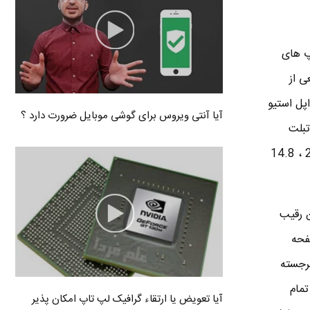
پ تاپ های
وسیعی از
دیر عامل شرکت اپل استیو
آیا آنتی ویروس برای گوشی موبایل ضرورت دارد ؟
تبلت
کامپیوترها به وقوع پیوست به طوری که در 80 روز اول معرفی آیپد ، 3 میلیون نسخه و در کل سال 2010 ، 14.8
ن رقیب
فحه
برجسته
تمام
آیا تعویض یا ارتقاء گرافیک لپ تاپ امکان پذیر