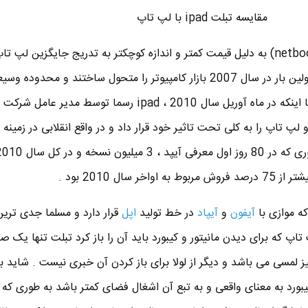
مقایسه تبلت ipad با لپ تاپ
در چند سال اخیر نت بوک ها (netbook) به دلیل قیمت کمتر و اندازه کوچکتر به تدریج جایگزین ل
قدیمی شدند . نت بوک ها برای اولین بار در سال 2007 بازار کامپیوتر را متحول ساختند و محدوده 
کاربران را به سمت خود کشیدند تا اینکه در ماه آوریل سال 2010 ، ipad رسما توسط م
لپ تاپ را به کلی تحت تاثیر خود قرار داد و در واقع انقلابی در زمینه 
سال 2010 بود .
ه موازی با
آیفون
و
آیپاد
در خط تولید
اپل
قرار دارد و مسلما جدی تری
اپ که برای دیدن مانیتور و کیبورد باید آن را باز کرد تبلت تنها یک ص
ز لمسی می باشد و دیگر از لولا برای باز کردن آن خبری نیست . شاید 
رد به معنای واقعی و به تبع آن اشغال فضای کمتر باشد به طوری که 