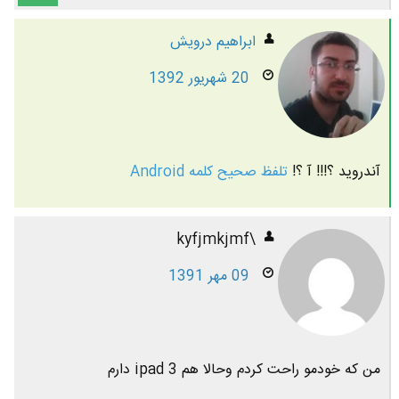
ابراهيم درويش
20 شهریور 1392
آندروید ؟!!! آ ؟!
تلفظ صحیح کلمه Android
\kyfjmkjmf
09 مهر 1391
من که خودمو راحت کردم وحالا هم ipad 3 دارم