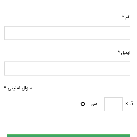
نام
*
ایمیل
*
سوال امنیتی
*
5
×
=
سی