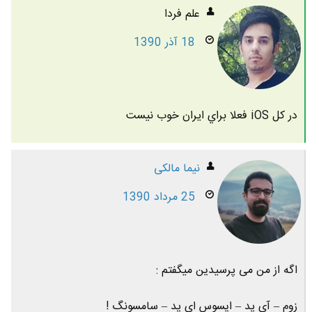
علم فردا
18 آذر 1390
در كل iOS فعلا براي ايران خوب نيست
نیما مالکی
25 مرداد 1390
اگه از من می پرسیدین میگفتم :
زوم – آی پد – ایسوس ای پد – سامسونگ !