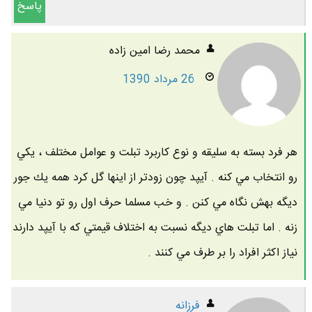
پاسخ
محمد رضا امين زاده
26 مرداد 1390
هر فرد بسته به سليقه و نوع كاربرد تبلت و عوامل مختلف ، يكي
رو انتخاب مي كنه . آيپد چون زودتر از اينها گل كرد همه يك جور
ديگه بهش نگاه مي كنن . و خب مسلما حرف اول رو تو دنيا مي
زنه . اما تبلت هاي ديگه نسبت به اختلاف قيمتي كه با آيپد دارند
نياز اكثر افراد را بر طرف مي كنند .
فرزانه