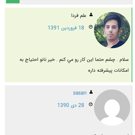
علم فردا
18 فروردین 1391
سلام . چشم حتما اين كار رو مي كنم . خير نانو احتياج به
امكانات پيشرفته داره
sasan
28 دی 1390