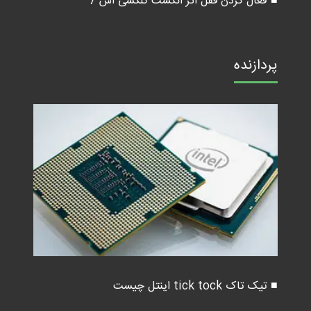
■ فعال کردن قفل اثر انگشت گلکسی اس 7
پردازنده
■ تیک تاک tick tock اینتل چیست