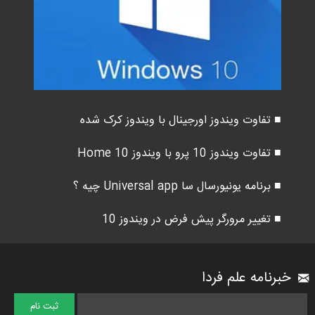
■ تفاوت ویندوز اورجینال با ویندوز کرک شده
■ تفاوت ویندوز 10 پرو با ویندوز 10 Home
■ برنامه یونیورسال سا Universal app چیه ؟
■ تغییر مرورگر پیش فرض در ویندوز 10
خبرنامه علم فردا