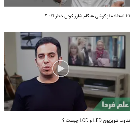
آیا استفاده از گوشی هنگام شارژ کردن خطرناکه ؟
تفاوت تلویزیون LED و LCD چیست ؟