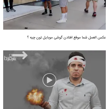
عکس العمل شما موقع افتادن گوشی موبایل تون چیه ؟