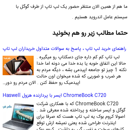
ما هم از همین الان منتظر حضور یک لپ تاپ از طرف گوگل با
سیستم عامل اندروید هستیم .
حتما مطالب زیر رو هم بخونید
راهنمای خرید لپ تاپ ، پاسخ به سوالات متداول خریداران لپ تاپ
لپ تاپ کم کم داره جای دسکتاپ رو میگیره .
حالا این اتفاق خوبه یا بده خدا می دونه اما خدا
نکنه 1 چیز تو جامعه اپیدمی بشه ، دیگه مردم به
هر ضرب و ضوربی که شده میخوان اون حالت
اپیدمیک رو حفظ کنن . الان مردم رو دور…
ChromeBook C720 ایسر با پردازنده هزول Haswell
ChromeBook C720 که با همکاری شرکت
گوگل و ایسر ساخته و پرداخته شده معرفی شد .
اصولا کروم بوک یه لپ تاپ هست که صرفا برای
اینترنت طراحی شده یعنی نمیشه ازش توقع
کارهای سخت و نفس گیر رو داشت . کروم بوک