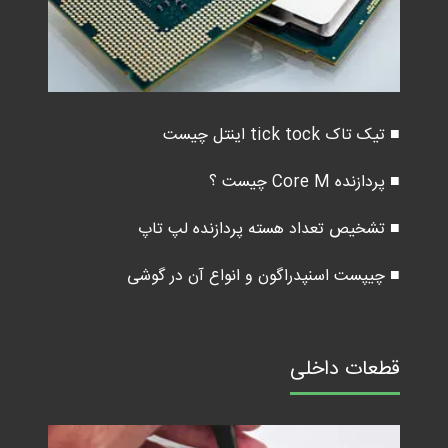
■ تیک تاک tick tock اینتل چیست
■ پردازنده Core M چیست ؟
■ تشخیص تعداد هسته پردازنده لپ تاپ
■ چیپست اسنپدراگون و انواع آن در گوشی
قطعات داخلی