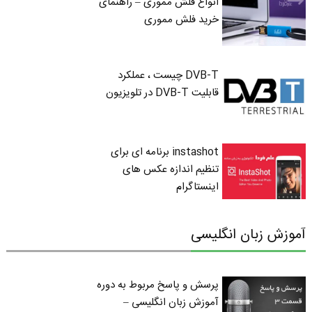
انواع فلش مموری – راهنمای
خرید فلش مموری
DVB-T چیست ، عملکرد
قابلیت DVB-T در تلویزیون
instashot برنامه ای برای
تنظیم اندازه عکس های
اینستاگرام
آموزش زبان انگلیسی
پرسش و پاسخ مربوط به دوره
آموزش زبان انگلیسی –