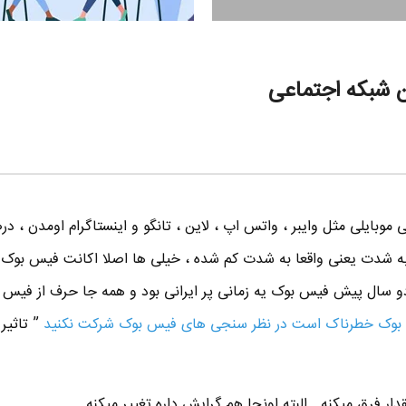
شبکه اجتماعی
 موبایلی مثل وایبر ، واتس اپ ، لاین ، تانگو و اینستاگرام اومدن ، در
 به شدت یعنی واقعا به شدت کم شده ، خیلی ها اصلا اکانت فیس بوک
دو سال پیش فیس بوک یه زمانی پر ایرانی بود و همه جا حرف از فیس ب
وک خطرناک است در نظر سنجی های فیس بوک شرکت نکنید
” تاثیر
قدار فرق میکنه . البته اونجا هم گرایش داره تغییر میکنه .