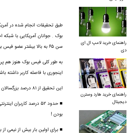
بوک . جوانان آمریکایی با شبکه 
راهنمای خرید لامپ ال ای
سن ۶۵ به بالا بیشتر عضو فیس بوک هستن یا دارن میشن .
دی
به طور کلی فیس بوک هنوز هم پر 
اینجوری با فاصله کاربر داشته باش
این تحقیق از ۸۱ درصد بزرگسالان آمریکایی که کاربر اینترنت هستن به عمل اومده :
راهنمای خرید هارد وسترن
دیجیتال
بودن !