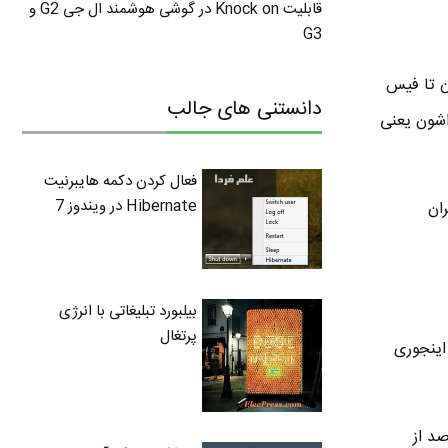
قابلیت Knock on در گوشی هوشمند ال جی G2 و
G3
اگرام دارن تا فیس
دانستنی های جالب
اشون یعنی
فعال کردن دکمه هایبرنیت
Hibernate در ویندوز 7
ان
بیلبورد تبلیغاتی با انرژی
پرتغال
که اجتماعی دارن . در قیاس با سال ۲۰۱۳ که ۴۲ درصد اینجوری
لان با سن ۶۵ به بالا از فیس بوک استفاده می کنن ( حدود ۵۶ درصد از