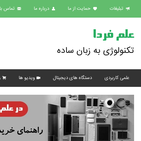
تبلیغات
حمایت از ما
درباره ما
تماس با 
علم فردا
تکنولوژی به زبان ساده
علمی کاربردی
دستگاه های دیجیتال
ویدیو ها
ر