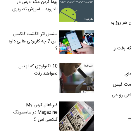
پیدا کردن مک آدرس در
اندروید – آموزش تصویری
از اینستاگرام استفاده میکنن و حدود ۴۹ درصدشون هر روز به
سنسور اثر انگشت گلکسی
اس 7 چه کاربردی هایی داره
رصد مردان در این شبکه رفت و
؟
10 تکنولوژی که از بین
نخواهند رفت
بکه های
 سمت فیس
اعی رو می
غیر فعال کردن My
Magazine در سامسونگ
گلکسی اس 5