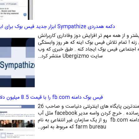
دکمه همدردی Sympathize ابزار جدید فیس بوک برای ابراز همدردی
ر و از همه مهم تر افزایش دوز وفاداری کاربرانش
 زنه ! تمام تلاش فیس بوک اینه که هر روز وابستگی
ه اجتماعی فیس بوک ایجاد کنه . طبق خبری که وب
سایت Ubergizmo منتشر کرد…
فیس بوک دامنه fb.com را با قیمت 8.5 میلیون دلار می خرد .
بدون شک فیس یکی از ثروتمندترین پایگاه های اینترنتی دنیاست و صاحب 26
ساله اش را به تمام آرزوهایش رسانده . خرج کردن واسه مدیر facebook مثل آب
خوردنه و تازگیها به سرش زده دامنه fb.com رو از یک سازمان غیر انتفاعی به نام
farm bureau که مربوط به امور…