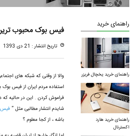
راهنمای خرید
فیس بوک محبوب ترین 
تاریخ انتشار : 21 دی 1393
راهنمای خرید یخچال فریزر
والا از وقتی که شبکه های اجتماعی
استفاده مردم ایران از فیس بوک
فراموش کردن . این در حالیه که 
شایدم انتشار مطالبی مثل ”
فیس ب
باشه ، از کجا معلوم ؟
راهنمای خرید هارد
اکسترنال
اما انگار خارج از ایران قضیه یه م