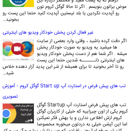
گرفتم که یه پست مفید و مختصر درباره این
موض براتون بنویسم . اگر تا حالا گوگل کروم تون
رو آپدیت نکردین یا بلد نیستین آپدیت کنید حتما این پست رو
بخونید…
غیر فعال کردن پخش خودکار ویدیو های اینترنتی
اگر دقت کرده باشید ، وقتی وارد بعضی از سایت
ها میشید یه ویدیو به صورت خودکار پخش
میشه . اگر شما هم از دست پخش خودکار ویدیو
های اینترنتی ذلــــــــه شدین حتما این پست
رو تا آخر بخونید تا برای همیشه از شر این پدید آزار دهنده خلاص
شید…
تب های پیش فرض در استارت آپ Start up گوگل کروم - آموزش
تصویری
تب های پیش فرض استارت آپ Startup گوگل
کروم یکی از اون چیزاییه که خیلی از کاربران گوگل
کروم ازش اطلاعی ندارن و یا بهش فکر نمیکنن
اما این آپشن خیلی به دردتون میخوره؛ مخصوصا
کاربران حرفه ای! یعنی افرادی که صب تا شب با مرورگر سر و کار