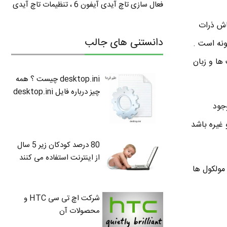
فعال سازی تاچ آیدی آیفون 6 ، تنظیمات تاچ آیدی
اش ذرات
دانستنی های جالب
ونه است .
ها و زبان
desktop.ini چیست ؟ همه
چیز درباره فایل desktop.ini
وجود
 غیره باشد
80 درصد کودکان زیر 5 سال
از اینترنت استفاده می کنند
مولکول ها
شرکت اچ تی سی HTC و
محصولات آن