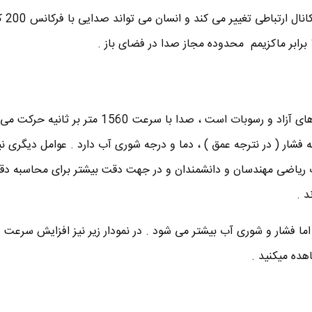
کنید) ) به م
در آب شور دریا که فارغ از حباب های آزاد و رسوبات است ، صدا با سرعت 1560 متر بر 
شار ( در نترجه عمق ) ، دما و درجه شوری آب دارد . عوامل دیگری نیز
ات ریاضی مهندسان و دانشمندان و در جهت دقت بیشتر برای محاسبه د
د .
اما فشار و شوری آب بیشتر می شود . در نمودار زیر نیز افزایش سرعت
هده میکنید .