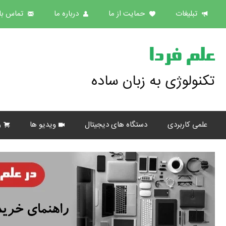
تبلیغات
حمایت از ما
درباره ما
تماس با 
علم فردا
تکنولوژی به زبان ساده
علمی کاربردی
دستگاه های دیجیتال
ویدیو ها
ر