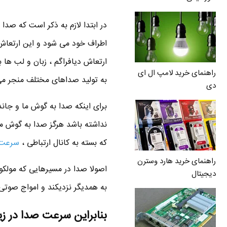
در ابتدا لازم به ذکر است که صد
اطراف خود می شود و این ارتعاش 
ارتعاش دیافراگم ، زبان و لب ها 
راهنمای خرید لامپ ال ای
به تولید صداهای مختلف منجر می
دی
برای اینکه صدا به گوش ما و جاندا
نداشته باشد هرگز صدا به گوش ما ن
که بسته به کانال ارتباطی ،
سرعت
راهنمای خرید هارد وسترن
اصولا صدا در مسیرهایی که مولکول
دیجیتال
به همدیگر نزدیکند و امواج صوتی 
بنابراین سرعت صدا در زی