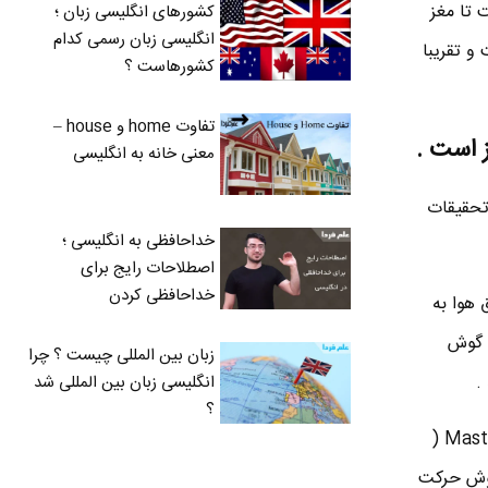
 تا مغز
کشورهای انگلیسی زبان ؛
انگلیسی زبان رسمی کدام
 تقریبا
کشورهاست ؟
تفاوت home و house –
معنی خانه به انگلیسی
2 کیلو هرتز است . اما تحقیقات
خداحافظی به انگلیسی ؛
اصطلاحات رایج برای
خداحافظی کردن
 هوا به
. این حرکت باعث لرزه در 3 استخوان گوش
زبان بین المللی چیست ؟ چرا
.
انگلیسی زبان بین المللی شد
؟
اما در زیر آب ، صدا از پرده گوش می گذرد ، از استخوان های میانی نیز می گذرد و از طریق استخوان Mastoid (
گوش حرکت