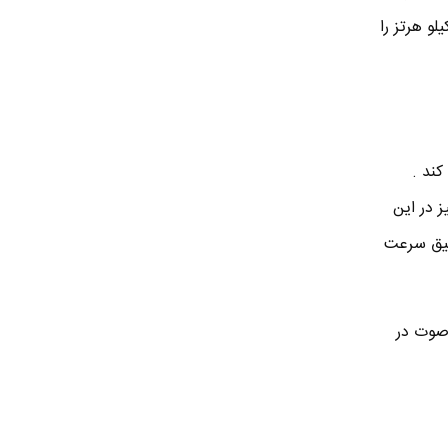
غز می رسد . در واقع کانال ارتباطی تغییر می کند و انسان می تواند صدایی با فرکانس 200 کیلو هرتز را
ثانیه حرکت می کند .
 در این
قیق سرعت
 صوت در