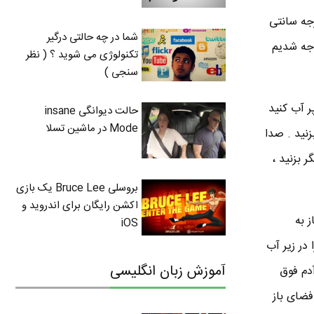
 های نزدیک تری نسبت به هوا دارد ، حدود 5 برابر سریعتر از هوا ( دمای 20 درجه سانتی
شما در چه حالتی درگیر
ینجا متوجه شدیم
تکنولوژی می شوید ؟ ( نظر
سنجی )
ر آب کنید
حالت دیوانگی insane
Mode در ماشین تسلا
نید . صدا
 بزنید ،
بروسلی Bruce Lee یک بازی
اکشن رایگان برای اندروید و
 به
iOS
در زیر آب
آموزش زبان انگلیسی
آدم فوق
فضای باز