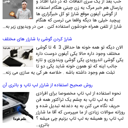
خب بعد از یک سری اتفاقات که در دنیا افتاد و
پارسال هم خبر مرگ یه زن چینی هنگام استفاده
از گوشی آیفون موقع شارژ تو کل خبرگزاری ها
پیچید خیلی ها دیگه واقعا می ترسن که هنگام
شارژ از تلفن همراه خودشون استفاده کنن . من در ویدیوی زیر به…
شارژ کردن گوشی با شارژر های مختلف
الان دیگه تو همه خونه ها حداقل 3 4 تا گوشی
مختلف وجود داره حالا یکی آیفون دوست داره
یکی گوشی اندرویدی یکی گوشی ویندوزی و تازه
جالب اینه که تو همون خونه شاید یکی دو تا
تبلت هم وجود داشته باشه . خلاصه هر کی یه سازی می زنه…
روش صحیح استفاده از شارژر لپ تاپ و باتری آن
نحوه استفاده از لپ تاپ مخصوصا برای افرادی
که به لپ تاپ به چشم یک تراکتور همه فن
حریف نگاه می کنن به یه دغدغه تبدیل شده و
روزانه سوالات زیادی از ما میپرسن که آقا ما شارژر
لپ تاپ رو همیشه به لپ تاپ بزنیم چی میشه ؟
باتری…