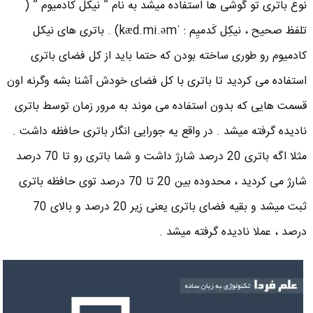
نوع باتری تو گوشی ها استفاده میشد به نام ” نیکل کادمیوم ” (
تلفظ صحیح ، نیکِل کَدمیِم : ˈkæd.mi.əm) . باتری های نیکل
کادمیوم رو طوری ساخته بودن که حتما باید از کل فضای باتری
استفاده می کردید تا باتری با کل فضای خودش آشنا بشه وگرنه اون
قسمت هایی که بدون استفاده می موند به مرور زمان توسط باتری
نادیده گرفته میشد . در واقع یه جورایی انگار باتری حافظه داشت .
مثلا اگه باتری 20 درصد شارژ داشت و شما باتری رو تا 70 درصد
شارژ می کردید ، محدوده بین 20 تا 70 درصد توی حافظه باتری
ثبت میشد و بقیه فضای باتری یعنی زیر 20 درصد و بالای 70
درصد ، عملا نادیده گرفته میشد .