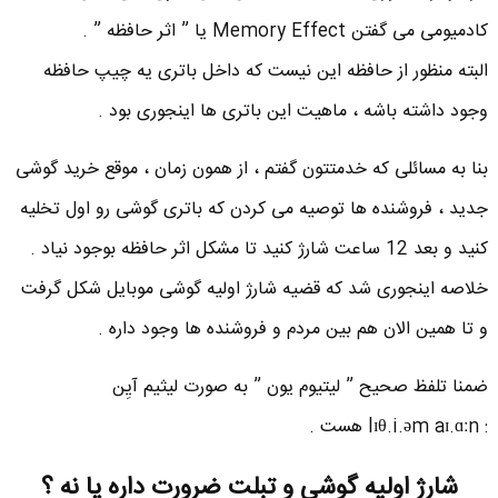
کادمیومی می گفتن Memory Effect یا ” اثر حافظه ” .
البته منظور از حافظه این نیست که داخل باتری یه چیپ حافظه
وجود داشته باشه ، ماهیت این باتری ها اینجوری بود .
بنا به مسائلی که خدمتتون گفتم ، از همون زمان ، موقع خرید گوشی
جدید ، فروشنده ها توصیه می کردن که باتری گوشی رو اول تخلیه
کنید و بعد 12 ساعت شارژ کنید تا مشکل اثر حافظه بوجود نیاد .
خلاصه اینجوری شد که قضیه شارژ اولیه گوشی موبایل شکل گرفت
و تا همین الان هم بین مردم و فروشنده ها وجود داره .
ضمنا تلفظ صحیح ” لیتیوم یون ” به صورت لیثیم آیِن
: lɪθ.i.əm aɪ.ɑːn هست .
شارژ اولیه گوشی و تبلت ضرورت داره یا نه ؟