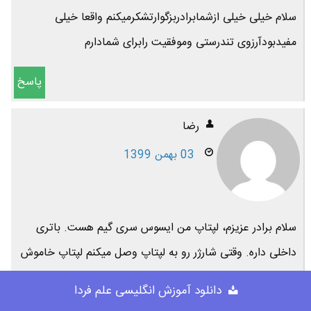
سلام خیلی خیلی ازشمابرادربزگوارتشکرمیکنم واقعا خیلی
مفیدبودآرزوی تندرستی وموفقیت رابرای شمادارم
پاسخ
رضا
03 بهمن 1399
سلام برادر عزیزم، لپتاپ من ایسوس سری گیم هست. باتری
داخلی داره. وقتی شارژر رو به لپتاپ وصل میکنم لپتاپ خاموش
میشه. اگر لپ‌تاپ خاموشه و شارژر رو وصل میکنم لپتاپ روشن
دانلود آموزش انگلیسی علم فردا
نمیشه. ولی با باتری روشن میشه و کارمیکنه. مشکل از کجاست؟