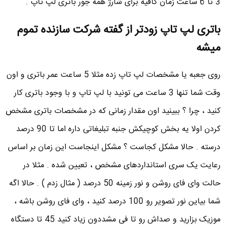
3 تا 6 ساعت زمان کافیه برای شارژ همه جور باتری لپ تاپ .
باتری لپ تاپ زودتر از گفته شرکت سازنده تموم
میشه
روی جعبه یا مشخصات لپ تاپ زده مثلا 5 ساعت عمر باتری و اون
وقت شما تنها 3 ساعت می تونید با لپ تاپ و با وجود باتری کار
کنید ، چرا ؟ ببینید اون مقدار زمانی که در مشخصات باتری مشخص
کردن اولا یه بخش کوچیکش جنبه تبلیغاتی داره اما تا 90 درصد
درسته . حالا مشکل کجاست ؟ مشکل اینجاست این زمان بر اساس
رعایت یک سری استانداردهای مشخص ، تعیین شده . مثلا در
حالت وای فای روشن و نور زمینه 50 درصد ( مثال زدم ) . حالا اگه
شما بیاین نور تصویر رو 100 درصد کنید ، وای فای روشن باشه ،
موزیک بزارید و صداش رو تا فی مشددون زیاد کنید 45 تا دستگاه