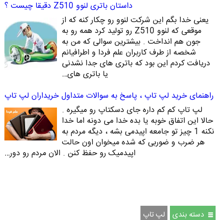
داستان باتری لنوو Z510 دقیقا چیست ؟
یعنی خدا بگم این شرکت لنوو رو چکار کنه که از
موقعی که لنوو Z510 رو تولید کرد همه رو به
جون هم انداخت . بیشترین سوالی که من به
شخصه از طرف کاربران علم فردا و اطرافیانم
دریافت کردم این بود که باتری های جدا نشدنی
یا باتری های…
راهنمای خرید لپ تاپ ، پاسخ به سوالات متداول خریداران لپ تاپ
لپ تاپ کم کم داره جای دسکتاپ رو میگیره .
حالا این اتفاق خوبه یا بده خدا می دونه اما خدا
نکنه 1 چیز تو جامعه اپیدمی بشه ، دیگه مردم به
هر ضرب و ضوربی که شده میخوان اون حالت
اپیدمیک رو حفظ کنن . الان مردم رو دور…
دسته بندی
لپ تاپ