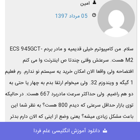
امین
05 مرداد 1397
سلام. من کامپیوترم خیلی قدیمیه و مادر بردم ECS 945GCT-
M2 هست. سرعتش وقتی چندتا ص اینترنت وا می کنم
افتضاحه ولی واقعا الان امکان خرید یه سیستم نو ندارم. رم فعلیم
1 گیگه و ویندوزم 32. ولی میخوام ارتقا بدم به چهار یا حتی به
دو هم راضیم. ولی حداکثر سرعت مادربرد 667 هست. در حالیکه
توی بازار حداقل سرعتی که دیدم 800 هست؟ به نظر شما این
باعث مشکل زیادی میشه؟ یعنی وضع از اینی که الان دارم بدتر
میشه؟یا به سیستم آسیبی میرسه؟
دانلود آموزش انگلیسی علم فردا
با تشکر