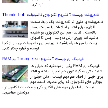
درستی…
تاندربولت چیست ؟ تشریح تکنولوژی تاندربولت Thunderbolt
تاندربولت یا دقیق تر ثاندربولت یک رابط سخت
افزاری برای انتقال اطلاعات با سرعت بسیار
بالاست . شاید اسم این تکنولوژی رو شنیده
باشید اما چیزی ازش ندونید . پس تا انتهای
پست با من همراه باشید تا ببینیم این تاندربولت چیه و از کجا
اومده و قراره چکار کنه…
تایمینگ رم چیست ؟ تشریح اعداد Timing رم RAM
تایمینگ رم RAM یکی از مباحثیه که خیلی ها
شاید حتی به گوششون هم نخورده باشه و البته
برای خیلی از افراد هم مهم نیست ، مثل خیلی از
ویژگی های تکنولوژی که برای مصرف کننده مهم
نیست . اما برای بچه های الکترونیکی و مخصوصا کامپیوتر ،
دونستن مفاهیم…