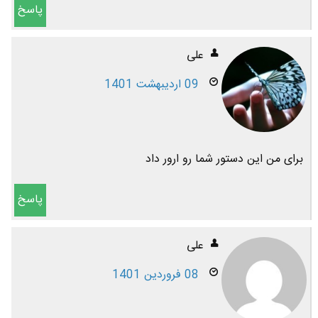
پاسخ
علی
09 اردیبهشت 1401
برای من این دستور شما رو ارور داد
پاسخ
علی
08 فروردین 1401