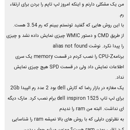
من یک مشکلی دارنم و اینکه امروز لپ تاپم را بردن برای ارتقاء
رم.
با این روش هایی که گفتید تونستم ببینم که رم 3.54 هست.
از طریق CMD و دستور WMIC چیزی نمایش داده نشد و چیزی
را پیدا نکرد. نوشت alias not found
برنامهCPU-Z را نصب کردم در قسمت memory یک سری
اطلاعات نمایش داد ولی در قسمت SPD هیچ چیزی نمایش
نداد.
یک مغازه در بازار رضا که کارش dell بود 2 عدد رم الپیدا 2Gb
برای لپ تاپ dell inspiron 1525 برام نصب کرد. مارک دیگه
ای نداشت. البته من ram را ندیدم
به نظرتون دلیلی که با روش های بالا نمیشه ram را شناسایی
کرد تقلبی بودن ram هست؟ ممنون میشم جواب بدین