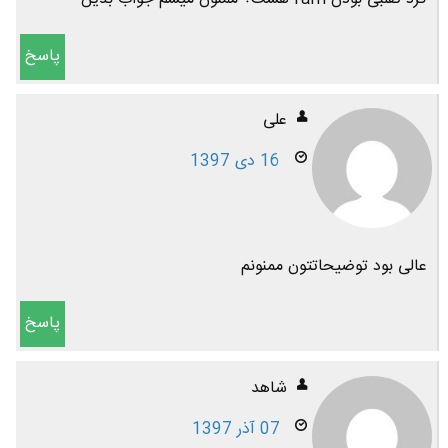
پاسخ
علی
16 دی 1397
عالی بود توضیحاتتون ممنونم
پاسخ
شاهد
07 آذر 1397