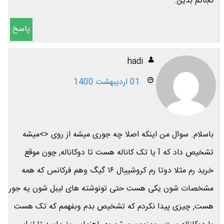
نجاتم بدین.
پاسخ
hadi
01 اردیبهشت 1400
باسلام. سوال من اینکه اصلا چه جوری میشه از روی <>میشه
تشخیص داد که آ یا تک کاناله هست تا دوکاناله, چون موقع
خرید رم مثلا دوتا رم کروشییال ۱۶ گیگ وهم فرکانس که همه
مشخصات شون یکی هست حتی تونوشته های لیبل شون یه جور
هست, چیزی پیدا نکردم که تشخیص بدم وبفهمم که تک هست