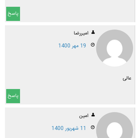
پاسخ
امیررضا
19 مهر 1400
عالی
پاسخ
امین
11 شهریور 1400