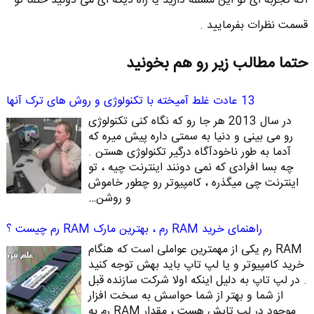
اگه تجربه ای تو این مسئله دارید یا راه دیگه ای می دونید حتما تو
قسمت نظرات بفرمایید .
حتما مطالب زیر رو هم بخونید
13 عادت غلط آمیخته با تکنولوژی و روش های ترک آنها
در سال 2013 هر جا رو که نگاه کنی تکنولوژی
رو می بینی و دنیا به سمتی داره پیش میره که
آدما به طور ناخودآگاه درگیر تکنولوژی هستن .
چه بسا افرادی که نمی دونند اینترنت چیه ، تو
اینترنت چی میگذره ، کامپیوتر رو چطور خاموش
و روشن…
راهنمای خرید RAM رم ، بهترین مارک RAM رم چیست ؟
RAM رم یکی از مهمترین عواملی است که هنگام
خرید کامپیوتر و یا لپ تاپ باید بهش توجه کنید
. در لپ تاپ به دلیل اینکه اولا شرکت سازنده قبل
از شما و بهتر از شما حواسش به سخت افزار
موجود در لپ تاپش هست ، مقدار RAM رم به