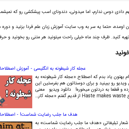
هم دادی دوس ندارم، اما میدونی، دندونای اسب پیشکشی رو که نمیشمر
اومده، حتما یه سر به وب سایت آموزش زبان علم فردا بزنید و دوره 
تهیه کنید. ظرف چند ماه خیلی راحت میتونید هر متنی رو بخونید و حرف 
خونید
عجله کار شیطونه به انگلیسی - آموزش اصطلاحا
ام بهتون یاد بدم که اصطلاح «عجله کار شیطونه» به
ویدیو رو ببینید و برای دوستاتون هم بفرستین این
رده و قطعا به دردتون میخوره! دانلود ویدیو معنی
«عجله کار…
هدف ما جلب رضایت شماست! - اصطلاحات
که شعار تبلیغاتی «هدف ما جلب رضایت شماست» به