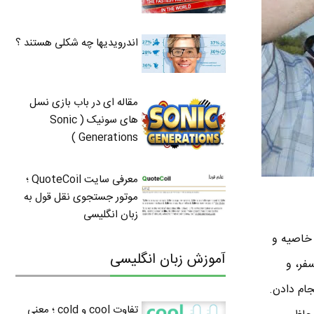
اندرویدیها چه شکلی هستند ؟
مقاله ای در باب بازی نسل
های سونیک ( Sonic
Generations )
معرفی سایت QuoteCoil ؛
موتور جستجوی نقل قول به
زبان انگلیسی
خاصیه و
آموزش زبان انگلیسی
فر، و
ام دادن.
تفاوت cool و cold ؛ معنی