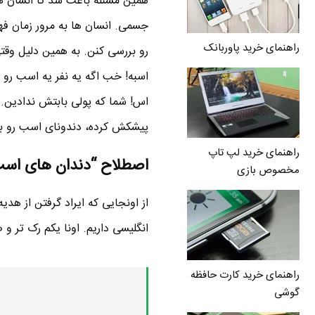
همین مسئله باعث شد تا انسان ها
جسمی. انسان ها به مرور زمان 
راهنمای خرید پاوربانک
رو بررسی کنن. به همین دلیل وقت
اسبه! خب اگه یه نفر یه اسب رو
اس! شما که پولی بابتش ندادین
پیشکش کرده، دندونای اسب رو بر
راهنمای خرید لپ تاپ
اصطلاح “دندان های اسب
مخصوص بازی
از اونجایی که ایراد گرفتن از هدی
انگلیسی داریم. اونا یکم رک تر و 
راهنمای خرید کارت حافظه
گوشی