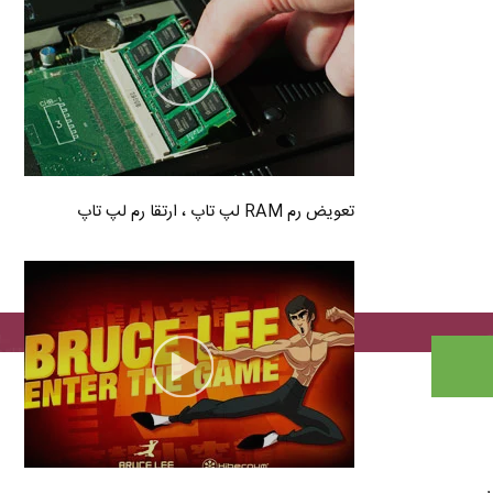
تعویض رم RAM لپ تاپ ، ارتقا رم لپ تاپ