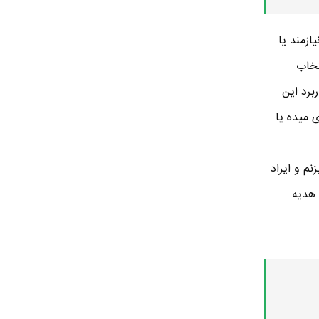
ازمند یا
c یعنی کسی که انتخاب
اره! کاربرد این
میده یا
نم و ایراد
 هدیه