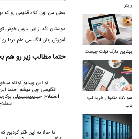
رایتر
یعنی من اون کلاه قدیمی رو که ب
دوستان اگه از این درس خوش تون 
آموزش زبان انگلیسی علم فردا رو 
بهترین مارک تبلت چیست
حتما مطالب زیر رو هم ب
تو این ویدیو کوتاه میخو
انگلیسی چی میشه. حتما این 
اصطلاح خیییییییییییلی پرکارب
سوالات متدوال خرید لپ
اصطلاح Haste makes waste از قدیم گفتم 
تاپ
تا حالا به این فکر کردین 