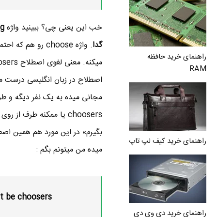
خب این یعنی چی؟ ببینید واژه
g
گدا
راهنمای خرید حافظه
RAM
اصطلاح در زبان انگلیسی درست 
choosers یا ممکنه طرف ا
بگیرم» در این مورد هم همین اصطل
راهنمای خرید کیف لپ تاپ
میده من میتونم بگم :
t be choosers.
راهنمای خرید دی وی دی