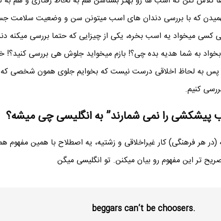
 تلاش کنن که اسب ها رو بهتر بشناسن هم به لحاظ رفتاری و هم به 
فهمیدن که با بررسی دندان های اسب میتونن سن و وضعیت سلامت 
ی کسی میخواد یه اسب بخره، یکی از چیزایی که حتما بررسی میکنه د
 بخواد به شما هدیه بده چی؟! بازم میخواید جلوش هی بررسی کنید؟! 
. پس به لحاظ اخلاقی درست نیست که بخوایم جلوی همون شخصی که 
رسی کنیم.
 پیشکشی را نمی شمارند” به انگلیسی چی میشه؟
ه (در هر فرهنگی) کار غیراخلاقی و زشتیه، یه اصطلاح با همین مفهوم هم 
صریح تر این مفهوم رو بیان میکنن. تو انگلیسی میگن
.beggars can’t be choosers