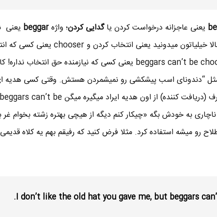
be
یعنی عاجزانه درخواست کردن یا
گدایی کردن
؛ واژه
beggar
یعنی نی
. واژه choose رو هم که احتمالا خیلیاتون میدونید یعنی انتخاب کردن و hooser
میکنه. معنی لغوی اصطلاح beggars can’t be choosers یعنی کسی که نیازمنده حق انتخاب ند
مثل “دندونای اسب پیشکشی رو نمیشمردن هستش. وقتی کسی هدیه ای 
مجانی میده به یک نفر دیگه و طرف (دریافت کننده) از اون هدیه ایراد میگیره میگن beggars can’t be
ز روی ناچاری به خودش بگه «چیکار کنم دیگه از هیچی بهتره زشته بخوام غر بز
اح رو میشه استفاده کرد. مثلا فرض کنید که رفیقم بهم یه کلاه قدیمی
I don’t like the old hat you gave me, but beggars can’