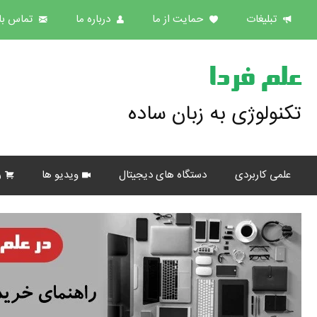
تبلیغات
حمایت از ما
درباره ما
تماس با 
علم فردا
تکنولوژی به زبان ساده
علمی کاربردی
دستگاه های دیجیتال
ویدیو ها
ر