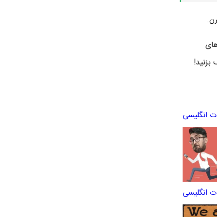
ن.
های
بزنید!
ت انگلیسی
 انگلیسی