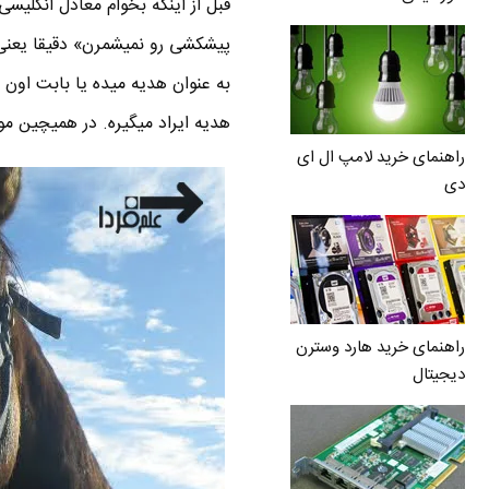
قبل از اینکه بخوام معادل انگلیس
پیشکشی رو نمیشمرن» دقیقا یعنی چ
به عنوان هدیه میده یا بابت اون چ
هدیه ایراد میگیره. در همیچین م
راهنمای خرید لامپ ال ای
دی
راهنمای خرید هارد وسترن
دیجیتال