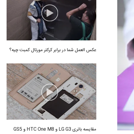
عکس العمل شما در برابر کرکتر مورتال کمبت چیه؟
مقایسه باتری LG G3 و HTC One M8 و GS5