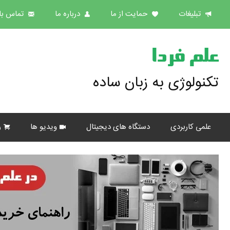
تبلیغات
حمایت از ما
درباره ما
تماس با 
علم فردا
تکنولوژی به زبان ساده
علمی کاربردی
دستگاه های دیجیتال
ویدیو ها
ر