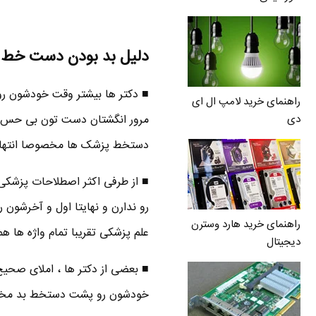
دلیل بد بودن دست خط د
راهنمای خرید لامپ ال ای
مرور انگشتان دست تون بی حس می
دی
دستخط پزشک ها مخصوصا انتهای رو
■ از طرفی اکثر اصطلاحات پزشکی 
راهنمای خرید هارد وسترن
علم پزشکی تقریبا تمام واژه ها ه
دیجیتال
■ بعضی از دکتر ها ، املای صحی
خودشون رو پشت دستخط بد مخف