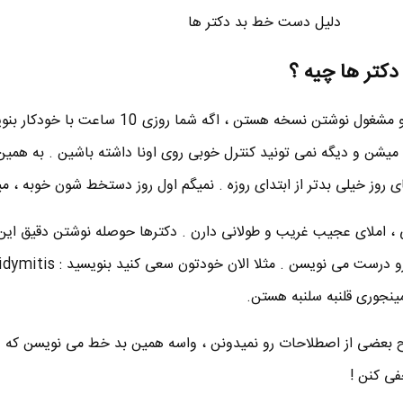
دلیل دست خط بد دکتر ها
کتر ها چیه ؟
■ دکتر ها بیشتر وقت خودشون رو مشغول نوشتن نسخه هستن ، اگه شما روزی 0
شن و دیگه نمی تونید کنترل خوبی روی اونا داشته باشین . به همین
ز خیلی بدتر از ابتدای روزه . نمیگم اول روز دستخط شون خوبه ، میگ
، املای عجیب غریب و طولانی دارن . دکترها حوصله نوشتن دقیق این 
مینجوری قلنبه سلنبه هستن.
ح بعضی از اصطلاحات رو نمیدونن ، واسه همین بد خط می نویسن که 
ی کنن !