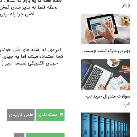
قطعا همه ما یه بارم که شده ، ک
رایتر
لحظه فقط به تمیز شدن کفش م
اصن چرا پله برقی 
افرادی که رشته های فنی خوندن
بهترین مارک تبلت چیست
سوالات متدوال خرید لپ
تاپ
دسته بندی
علمی کاربردی