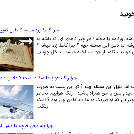
خونید
چرا کاغذ زرد میشه ؟ دلیل تغیی
اشه روزنامه یا مجله ! هر چیز کاغذی ای که باشه به
یشه اما دلیل این مسئله چیه ؟ چرا کاغذ زرد میشه ؟
 دونید ، کاغذ از چوب ساخته میشه . داخل چوب…
چرا رنگ هواپیما سفید است ؟ دلایل علم
ده اما دلیل این مسئله چیه ؟ تو این پست به صورت
یدم پس با من همراه باشید . رنگ هواپیما بخاطر
زایی که تو فیزیک به ما یاد دادن چی بود ؟ اینکه
رنگ…
چرا پله برقی فرچه یا برس ای