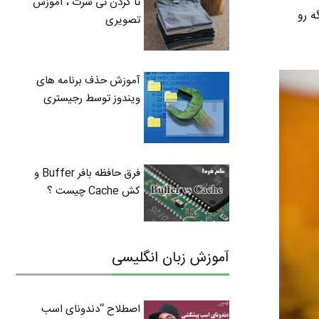
تا کردن تی شرت ، آموزش
ه رو
تصویری
آموزش حذف برنامه های
ویندوز توسط رجیستری
فرق حافظه بافر Buffer و
کش Cache چیست ؟
آموزش زبان انگلیسی
اصطلاح “دندونای اسب