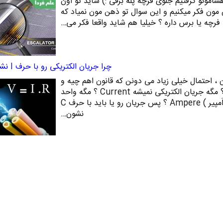
فشامونو گرفتیم جلوی فرچه پله برقی :) شاید تو اون
ون فکر میکنیم و این سوال تو ذهن مون نمیاد که
فرچه یا برس داره ؟ خیلیا هم شاید واقعا فکر می…
چرا جریان الکتریکی رو با حرف I نشون میدن ؟
 ، احتمال خیلی زیاد می دونن که قانون اهم چیه و
کجا استفاده میشه اما یه چیزی ؟ مگه جریان الکتریکی نمیشه Current ؟ مگه واحد
جریان الکتریکی نمیشه آمپر ( اَمپیر ) Ampere ؟ پس جریان رو یا باید با حرف C
نشون…