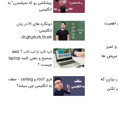
پیشکشی رو که نمیشمرن” به
انگلیسی
 اهمیت
دونگاره های H در زبان
انگلیسی –
ch,gh,ph,sh,th,wh
و تمیز
لپ تاپ یا لب تاب ؟ تلفظ
 مریض ها
صحیح و معنی کلمه laptop
چیست ؟
 بیارن که
فرق roof و ceiling – سقف
به انگلیسی چی میشه؟
 نکنن .