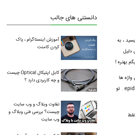
دانستنی های جالب
آموزش اینستاگرام ، پاک
1 ساعت با خودکار بنویسید ، به
کردن کامنت
 دلیل
م بهتره !
کابل اپتیکال Optical چیست
واژه ها
و چه کاربردی دارد ؟
رو ندارن و نهایتا اول و آخرشون رو درست می نویسن . مثلا الان خودتون سعی کنید بنویسید : epididymitis . تو
تفاوت وبلاگ و وب سایت
چیست؟ بررسی فنی وبلاگ و
غلط
وب سایت