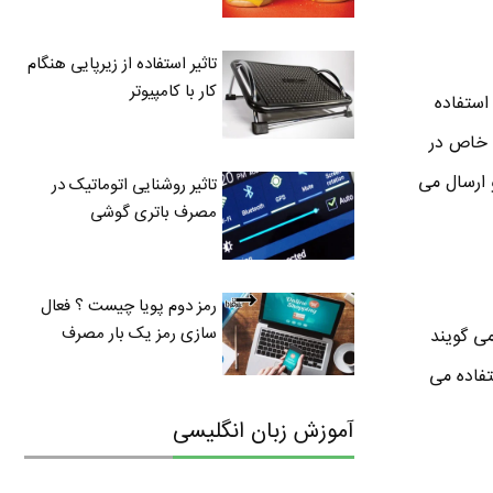
تاثیر استفاده از زیرپایی هنگام
کار با کامپیوتر
وتوث با دیگر اتصالات وایرلس تداخل ایجاد نمی کند . بلوتوث از تکنیکی به نام frequency hopping استفاده
ه خاص در
ت و ارسال می
تاثیر روشنایی اتوماتیک در
مصرف باتری گوشی
رمز دوم پویا چیست ؟ فعال
سازی رمز یک بار مصرف
می گویند
تفاده می
آموزش زبان انگلیسی