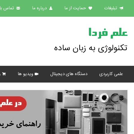
تبلیغات
حمایت از ما
درباره ما
تماس با 
علم فردا
تکنولوژی به زبان ساده
علمی کاربردی
دستگاه های دیجیتال
ویدیو ها
ر