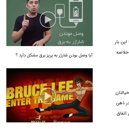
 این بار
 خلاصه
آیا وصل بودن شارژر به پریز برق مشکل دارد ؟
خیالتان
در ذهن
 اتفاق