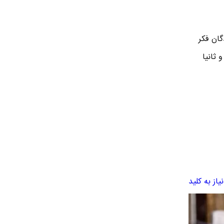
گان فکر
ثانیا
از به کلید