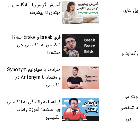
آموزش گرامر زبان انگلیسی از
ایل های
مبتدی تا پیشرفته
فرق break و brake چیه؟!
شکستن به انگلیسی چی
میشه؟!
 گذارد و
مترادف یا سینونیم Synonym
و متضاد یا Antonym در
انگلیسی
توث می
گواهینامه رانندگی به انگلیسی
ن وصل کنید . Personal Area Network یک شبکه شخصی
چی میشه؟ آموزش لغات
انگلیسی
. این