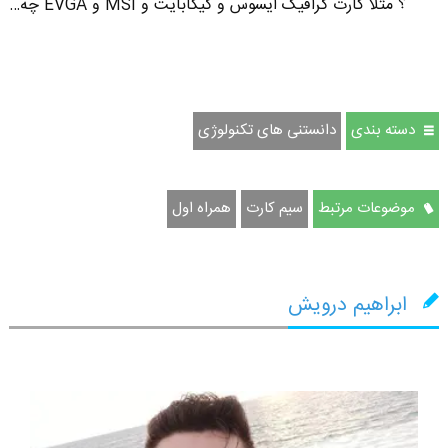
؟ مثلا کارت گرافیک ایسوس و گیگابایت و MSI و EVGA چه…
دسته بندی
دانستنی های تکنولوژی
موضوعات مرتبط
سیم کارت
همراه اول
ابراهیم درویش