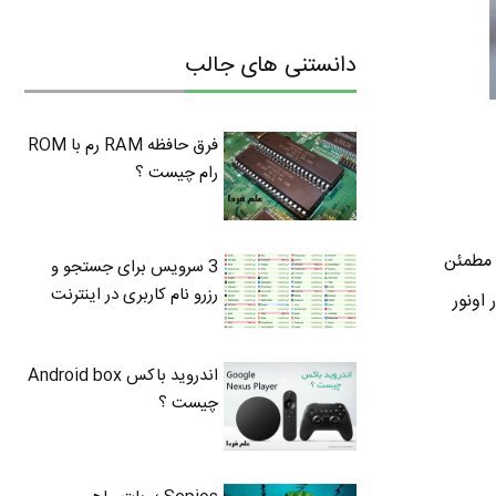
دانستنی های جالب
فرق حافظه RAM رم با ROM
رام چیست ؟
ندازید . مطمئن
3 سرویس برای جستجو و
رزرو نام کاربری در اینترنت
اونور
اندروید باکس Android box
چیست ؟