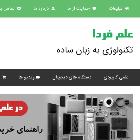
تبلیغات
حمایت از ما
درباره ما
تماس با 
علم فردا
تکنولوژی به زبان ساده
علمی کاربردی
دستگاه های دیجیتال
ویدیو ها
ر