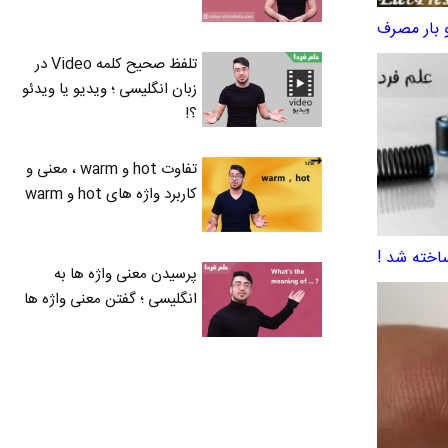
 بار مصرف
تلفظ صحیح کلمه Video در
زبان انگلیسی ؛ ویدیو یا ویدئو
؟!
تفاوت hot و warm ، معنی و
کاربرد واژه های hot و warm
اخته شد !
پرسیدن معنی واژه ها به
انگلیسی ؛ گفتن معنی واژه ها