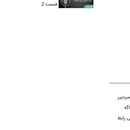
قسمت 2
ردبير
اگه
ی رابط