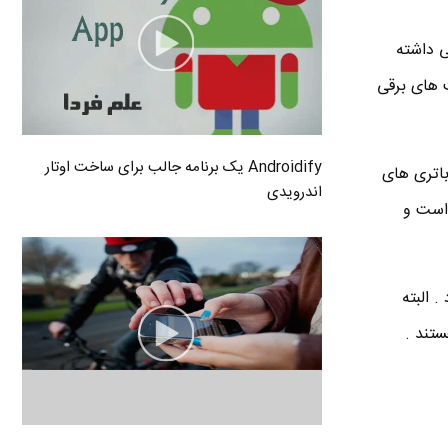
ی داشته
 های برقی
Androidify یک برنامه جالب برای ساخت اوتار
ه چیزی حدود 60000 بار کوچکتر از باتری های
اندرویدی
یکتر از موی انسان است و
 البته
ستند .