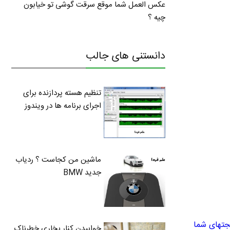
عکس العمل شما موقع سرقت گوشی تو خیابون
چیه ؟
دانستنی های جالب
تنظیم هسته پردازنده برای
اجرای برنامه ها در ویندوز
ماشین من کجاست ؟ ردیاب
جدید BMW
جتهای شما
خوابیدن کنار بخاری خطرناک