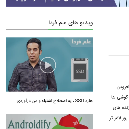
ویدیو های علم فردا
ل این امر افزودن
 گوشی ها
هارد SSD ، یه اصطلاح اشتباه و من درآوردی
زنده
های
وز لاغر تر