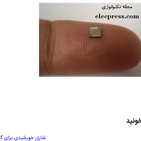
خونید
شارژر خورشیدی برای گ