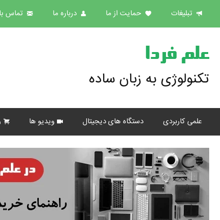
تبلیغات
حمایت از ما
درباره ما
تماس با 
علم فردا
تکنولوژی به زبان ساده
علمی کاربردی
دستگاه های دیجیتال
ویدیو ها
ر