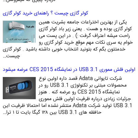
کولر گازی چیست ؟ راهنمای خرید کولر گازی
یکی از بهترین اختراعات جامعه بشریت همین
کولر گازی بوده و هست . یعنی زیر باد کولر گازی
راحت میشه اعتراف گرفت :) . در این پست می
خوام یه سری نکات مهم موقع خرید کولر گازی رو
خدمتتون بگم که بتونید انتخاب خوبی داشته باشید . کولر گازی
چیست…
اولین فلش مموری USB 3.1 در نمایشگاه CES 2015 عرضه میشود
شرکت تایوانی Adata قصد داره اولین نوع
محصولات مبتنی بر تکنولوژی USB 3.1 رو در
نمایشگاه CES 2015 رو عرضه کنه . هنوز
جزئیات زیادی درباره ظرفیت اولین فلش مموری
USB 3.1 تولید شرکت Adata منتشر نشده اما احتمالا ظرفیت این
حافظه های USB 3.1 بین ۱۲۸ گیگا بایت تا ۱ ترا…