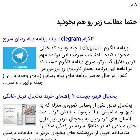
کنم .
حتما مطالب زیر رو هم بخونید
تلگرام Telegram یک برنامه پیام رسان سریع
برنامه تلگرام Telegram چند وقتیه که خیلی
محبوب شده . امنیت ، سرعت این برنامه مهم
ترین دلایل گسترش سریع برنامه تلگرام هست که
در ادامه این برنامه بسیار کاربردی رو بررسی می
کنم . در حال حاضر برنامه های پیام رسانی زیادی وجود دارن از
جمله وایبر ، واتس…
یخچال فریزر چیست ؟ راهنمای خرید یخچال فریزر خانگی
یخچال فریزر یکی از وسایل ضروری منزله که به
هیچ وجه نمیش از آشپزخونه حذفش کرد . همه
انسان های کره زمین به یخچال فریزر نیاز دارن
حتی مردمی که در مناطق سردسیر زندگی میکنن !
متاسفانه خییل از فروشنده های یخچال فریزر یا اطلاعات درستی
درباره چیزی که میفروشن…