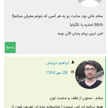
سلام عالی بود سایت رو به هر کسی که بتونم معرفی میکنم!!
bbm امنتره یا تلگرام!
امن ترین پیام رسان الآن چیه
پاسخ
ابراهیم درویش
28 مهر 1394
سلام ، ممنون از لطف و محبت تون
هیچ برنامه ای امن نیست ! متاسفانه عده ای تعریف شون از