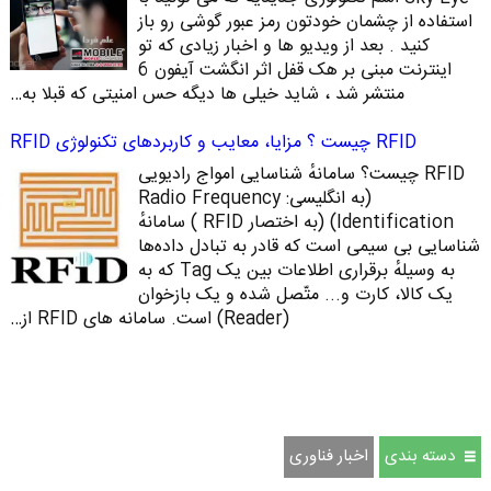
استفاده از چشمان خودتون رمز عبور گوشی رو باز
کنید . بعد از ویدیو ها و اخبار زیادی که تو
اینترنت مبنی بر هک قفل اثر انگشت آیفون 6
منتشر شد ، شاید خیلی ها دیگه حس امنیتی که قبلا به…
RFID چیست ؟ مزایا، معایب و کاربردهای تکنولوژی RFID
RFID چیست؟ سامانهٔ شناسایی امواج رادیویی
(به انگلیسی: Radio Frequency
Identification)‏ (به اختصار RFID ) سامانهٔ
شناسایی بی‌ سیمی است که قادر به تبادل داده‌ها
به ‌وسیلهٔ برقراری اطلاعات بین یک Tag که به
یک کالا، کارت و... متّصل شده‌ و یک بازخوان
(Reader) است. سامانه‌ های RFID از…
دسته بندی
اخبار فناوری