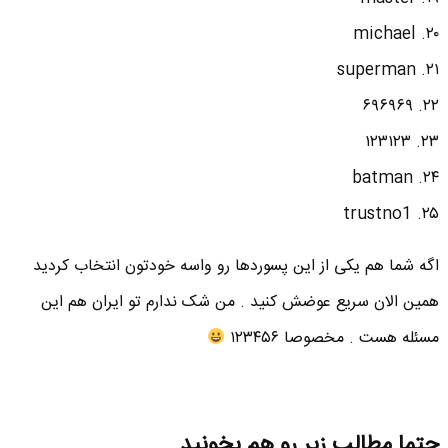
۲۰. michael
۲۱. superman
۲۲. ۶۹۶۹۶۹
۲۳. ۱۲۳۱۲۳
۲۴. batman
۲۵. trustno1
اگه شما هم یکی از این پسوردها رو واسه خودتون انتخاب کردید
همین الان سریع عوضش کنید . من شک ندارم تو ایران هم این
مسئله هست . مخصوصا ۱۲۳۴۵۶
حتما مطالب زیر رو هم بخونید