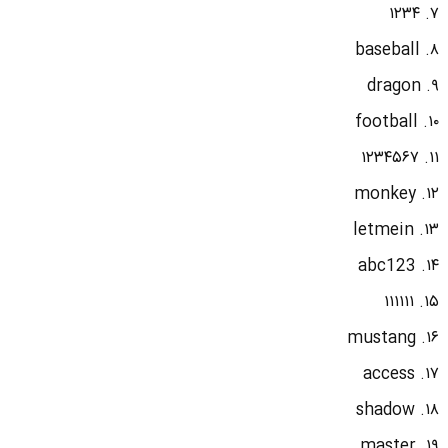
۷. ۱۲۳۴
۸. baseball
۹. dragon
۱۰. football
۱۱. ۱۲۳۴۵۶۷
۱۲. monkey
۱۳. letmein
۱۴. abc123
۱۵. ۱۱۱۱۱۱
۱۶. mustang
۱۷. access
۱۸. shadow
۱۹. master