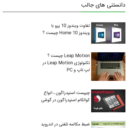
دانستنی های جالب
تفاوت ویندوز 10 پرو با
ویندوز 10 Home چیست ؟
Leap Motion چیست ؟
تکنولوژی Leap Motion در
لپ تاپ و PC
چیپست اسنپدراگون ، انواع
کوالکام اسنپدراگون در گوشی
ضبط مکالمه تلفنی در اندروید