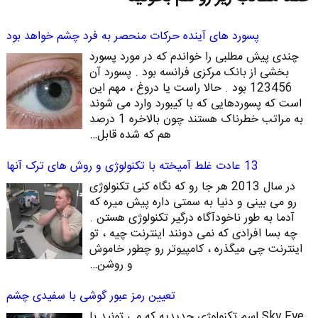
پسورد های آینده حرکات منحصر به فرد چشم خواهد بود
چندی پیش مطلبی را خواندم که در مورد پسورد
بخشی از بانک مرکزی فرانسه بود . پسورد آن
123456 بود . حالا راست یا دروغ ، مهم این
است که پسوردهایی که با کیبورد وارد می شوند
به مراتب خطرناک هستند چون بالاخره 1 درصد
هم که شده قابل…
13 عادت غلط آمیخته با تکنولوژی و روش های ترک آنها
در سال 2013 هر جا رو که نگاه کنی تکنولوژی
رو می بینی و دنیا به سمتی داره پیش میره که
آدما به طور ناخودآگاه درگیر تکنولوژی هستن .
چه بسا افرادی که نمی دونند اینترنت چیه ، تو
اینترنت چی میگذره ، کامپیوتر رو چطور خاموش
و روشن…
تعیین رمز عبور گوشی با سفیدی چشم
Sky Eye اسم تکنولوژی جدیدیه که می تونید با