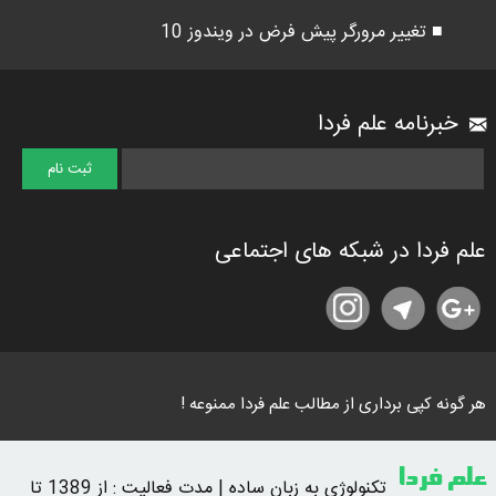
■ تغییر مرورگر پیش فرض در ویندوز 10
خبرنامه علم فردا
علم فردا در شبکه های اجتماعی
هر گونه کپی برداری از مطالب علم فردا ممنوعه !
علم فردا
تکنولوژی به زبان ساده | مدت فعالیت : از 1389 تا