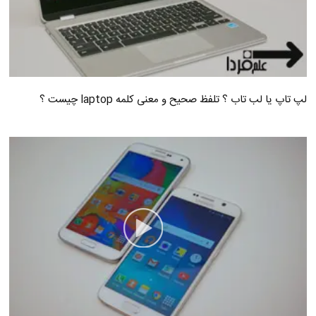
لپ تاپ یا لب تاب ؟ تلفظ صحیح و معنی کلمه laptop چیست ؟