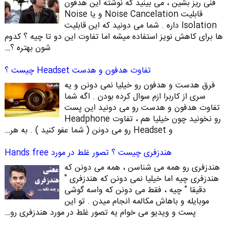
فنی ریز بشین ، می بینید که نوشته این هدفون
قابلیت Noise Cancelation و یا Noise
Isolation داره . شما می دونید که این قابلیت
ها برای کاهش نویز استفاده میشه اما تفاوت این دو تا چیه ؟ کدوم
شون بهتره ؟…
تفاوت هدفون و هدست Headset چیست ؟
فرق هدست و هدفون رو خیلیا نمی دونن و یه
سری از کاربرا ازم سوال کرده بودن . اگه شما
تفاوت هدفون و هدست رو می دونید این پست
رو نخونید چون خیلیا هم ، تفاوت Headphone
و Headset رو می دونن ( شما عفو کنید ) . به هر…
هندزفری چیست ؟ تصور غلط در مورد Hands free
هندزفری رو همه می شناسن ، همه می دونن که
هندزفری چیه اما خیلیا نمی دونن که هندزفری "
دقیقا " چیه ، فقط می دونن که واسه گوشی
موبایله و باهاش مکالمه انجام میدن . تو این
پست و ویدیو می خوام یه تصور غلط در مورد هندزفری رو…