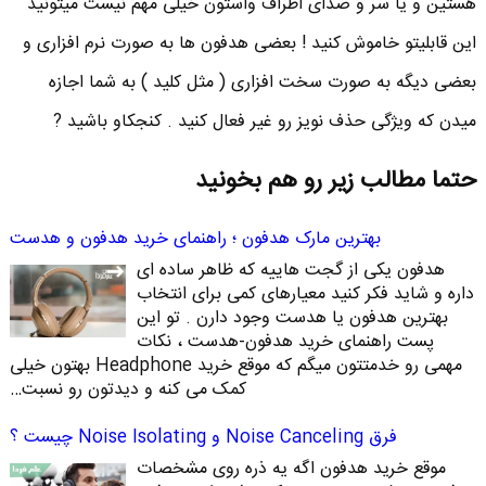
هستین و یا سر و صدای اطراف واستون خیلی مهم نیست میتونید
این قابلیتو خاموش کنید ! بعضی هدفون ها به صورت نرم افزاری و
بعضی دیگه به صورت سخت افزاری ( مثل کلید ) به شما اجازه
میدن که ویژگی حذف نویز رو غیر فعال کنید . کنجکاو باشید ?
حتما مطالب زیر رو هم بخونید
بهترین مارک هدفون ؛ راهنمای خرید هدفون و هدست
هدفون یکی از گجت هاییه که ظاهر ساده ای
داره و شاید فکر کنید معیارهای کمی برای انتخاب
بهترین هدفون یا هدست وجود دارن . تو این
پست راهنمای خرید هدفون-هدست ، نکات
مهمی رو خدمتتون میگم که موقع خرید Headphone بهتون خیلی
کمک می کنه و دیدتون رو نسبت…
فرق Noise Canceling و Noise Isolating چیست ؟
موقع خرید هدفون اگه یه ذره روی مشخصات