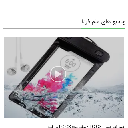
ویدیو های علم فردا
ضد آب بودن LG G3 ؛ مقاومت LG G3 در آب