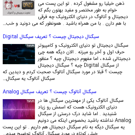
ذهن خیلیا رو مشغول کرده . تو این پست می
خوام به طور مختصر و مفید بهتون بگم که
دیجیتال و آنالوگ در دنیای الکترونیک چه فرقی
با هم دارن . با من همراه باشید . همونطور که می دونید و خب…
سیگنال دیجیتال چیست ؟ تعریف سیگنال Digital
سیگنال دیجیتال تو دنیای الکترونیک و کامپیوتر
حرف اول و آخر رو میزنه . الان دیگه همه چی
دیجیتالی شده ، اما مفهوم دیجیتال چیه ؟ منظور
از سیگنال Digital چیه ؟ سیگنال دیجیتال
چیست ؟ قبلا در مورد سیگنال آنالوگ صحبت کردم و دیدین که
سیگنال آنالوگ یه سیگنال…
سیگنال آنالوگ چیست ؟ تعریف سیگنال Analog
سیگنال آنالوگ یکی از مهمترین سیگنال ها در
دنیای الکترونیک هست که اسمش رو زیاد
شنیدید . اما شاید درک درستی از سیگنال
Analog نداشته باشید بخصوص اینکه می دونیم
یه سیگنال دیگه به نام سیگنال دیجیتال هم داریم . تو این پست
خیلی کوتاه در مورد سیگنال آنالوگ توضیح میدم…