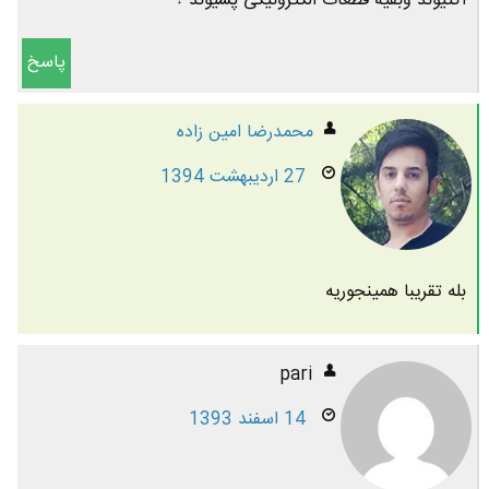
اکتیوند وبقیه قطعات الکترونیکی پسیوند ؟
پاسخ
محمدرضا امين زاده
27 اردیبهشت 1394
بله تقریبا همینجوریه
pari
14 اسفند 1393