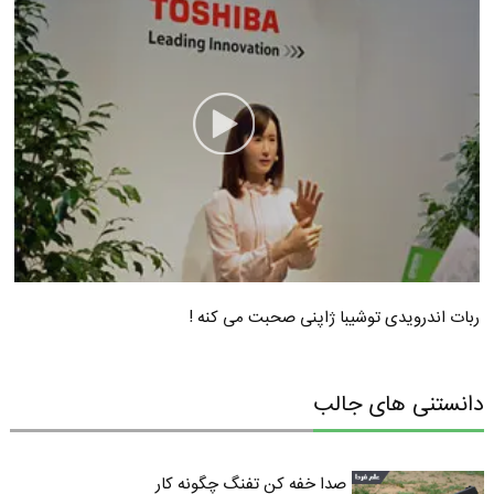
ربات اندرویدی توشیبا ژاپنی صحبت می کنه !
دانستنی های جالب
صدا خفه کن تفنگ چگونه کار