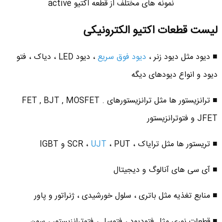
نمونه های مختلف از قطعه اکتیو active
لیست قطعات اکتیو الکترونیکی
■ دیود مثل دیود زنر ،
دیود فوق سریع
، دیود LED ، دیاک ، فتو
دیود و انواع دیودهای دیگه
■ ترانزیستور ها مثل ترانزیستورهای FET , BJT , MOSFET .
JFET و فتوترانزیستور
■ تریستور ها مثل ترایاک ، SCR ،
، PUT و IGBT
UJT
■ آی سی های آنالوگ و دیجیتال
■ منابع تغذیه مثل باتری ، سلول خورشیدی ، ژنراتور و پاور
■ قطعات نوری مثل فتودیود ، فتوسل ، فتوترانزیستور ، سون