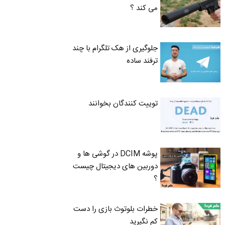
می کند ؟
جلوگیری از هک تلگرام با چند
ترفند ساده
توییت کنندگان بخوانند
پوشه DCIM در گوشی ها و
دوربین های دیجیتال چیست
؟
خطرات بلوتوث‌ بازی را دست
کم نگیرید