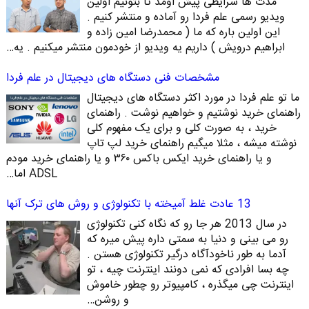
مدت ها شرایطی پیش اومد تا بتونیم اولین
ویدیو رسمی علم فردا رو آماده و منتشر کنیم .
این اولین باره که ما ( محمدرضا امین زاده و
ابراهیم درویش ) داریم یه ویدیو از خودمون منتشر میکنیم . یه…
مشخصات فنی دستگاه های دیجیتال در علم فردا
ما تو علم فردا در مورد اکثر دستگاه های دیجیتال
راهنمای خرید نوشتیم و خواهیم نوشت . راهنمای
خرید ، به صورت کلی و برای یک مفهوم کلی
نوشته میشه ، مثلا میگیم راهنمای خرید لپ تاپ
و یا راهنمای خرید ایکس باکس ۳۶۰ و یا راهنمای خرید مودم
ADSL اما…
13 عادت غلط آمیخته با تکنولوژی و روش های ترک آنها
در سال 2013 هر جا رو که نگاه کنی تکنولوژی
رو می بینی و دنیا به سمتی داره پیش میره که
آدما به طور ناخودآگاه درگیر تکنولوژی هستن .
چه بسا افرادی که نمی دونند اینترنت چیه ، تو
اینترنت چی میگذره ، کامپیوتر رو چطور خاموش
و روشن…