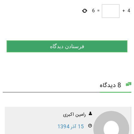
6
=
+
4
8 دیدگاه
رامین اکبری
15 آذر 1394