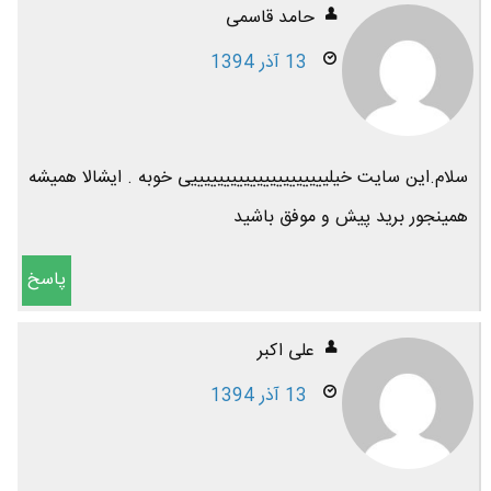
حامد قاسمی
13 آذر 1394
سلام.این سایت خیلیییییییییییییییییییییی خوبه . ایشالا همیشه
همینجور برید پیش و موفق باشید
پاسخ
علی اکبر
13 آذر 1394