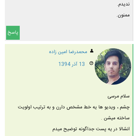
ندیدم.
ممنون.
پاسخ
محمدرضا امين زاده
13 آذر 1394
سلام مرسی
چشم ، ویدیو ها یه خط مشخص دارن و به ترتیب اولویت
ساخته میشن .
انشالا در یه پست جداگونه توضیح میدم