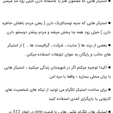
■ استیکر هایی که مضمون طنز یا عاشقانه دارن خیلی زود مد میشن
.
■ استیکر هایی که جنبه نوستالژیک دارن ( یعنی مردم باهاش خاطره
دارن ) خیلی زود همه جا پخش میشه و مردم بیشتر دوسشو دارن .
■ بعضی از برند ها ( سایت ، شرکت ، گرافیست ها … ) از استیکر
های جالب و رایگان به عنوان تبلیغات استفاده میکنن .
■ اکیدا توصیه میکنم اگر در شهرستان زندگی میکنید ، استیکر هایی
با زبان محلی بسازید ؛ واقعا با مزه اس .
■ برای ساخت استیکر تلگرام می تونید از تیکه های شخصیت های
کارتونی یا بازیگرای کمدی استفاده کنید .
■ استیکر های تلگرام عکس هایی با فرمت png در ابعاد 512 در