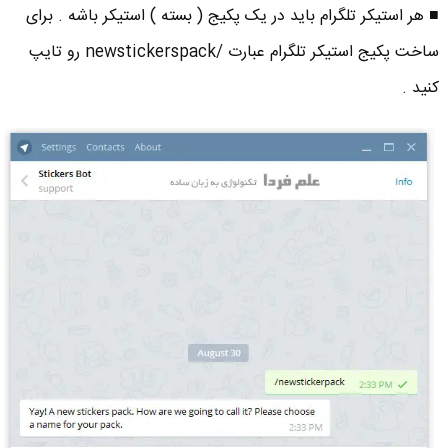
■ هر استیکر تلگرام باید در یک پکیج ( بسته ) استیکر باشه . برای
ساخت پکیج استیکر تلگرام عبارت /newstickerspack رو تایپ
کنید .