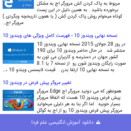
مربوط به پاک کردن کش مرورگر اج به مشکل
برخورده باشید . به همین دلیل در این پست
کوتاه میخوام روش پاک کردن کش ( یا همون تاریخچه وبگردی )
مرورگر اج…
نسخه نهایی ویندوز 10 ؛ فهرست کامل ویژگی های ویندوز 10
در روز 28 جولای 2015 نسخه نهایی ویندوز 10
منتشر شد . در حال حاضر ویندوز 10 برای 190
کشور جهان در دسترسه و کاربران می تون به
صورت رایگان ویندوز شون رو از نسخه 7 یا 8.1
به نسخه نهایی 10 ارتقا بدن . قیمت لایسنس ویندو 10 ،…
تغییر مروگر پیش فرض در ویندوز 10
همونطور که می دونید مرورگر اج Edge مرورگر
پیش فرض ویندوز 10 هست که اتفاقا مرورگر
بسیار خوبیه . اما اگر بنا به هر دلیلی میخواید
مرورگر پیش فرض ویندوز 10 رو از اج به گوگل
کروم یا فایرفاکس تغییر بدین حتما این پست رو بخونید چون
دانلود آموزش انگلیسی علم فردا
محیط تنظیمات نسخه…