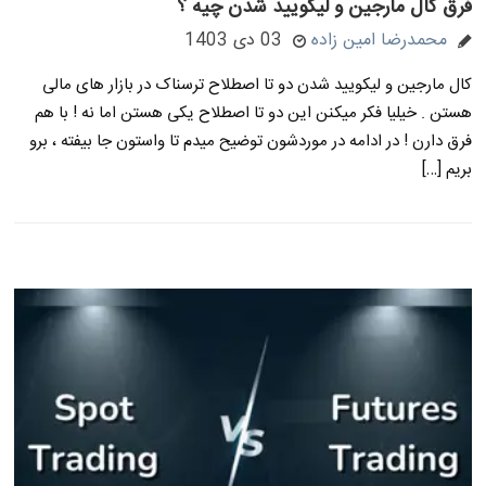
فرق کال مارجین و لیکویید شدن چیه ؟
محمدرضا امین زاده
03 دی 1403
کال مارجین و لیکویید شدن دو تا اصطلاح ترسناک در بازار های مالی
هستن . خیلیا فکر میکنن این دو تا اصطلاح یکی هستن اما نه ! با هم
فرق دارن ! در ادامه در موردشون توضیح میدم تا واستون جا بیفته ، برو
بریم […]