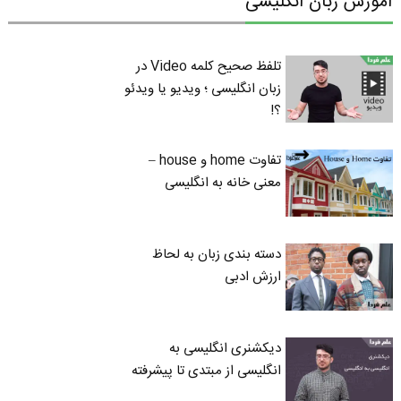
آموزش زبان انگلیسی
تلفظ صحیح کلمه Video در
زبان انگلیسی ؛ ویدیو یا ویدئو
؟!
تفاوت home و house –
معنی خانه به انگلیسی
دسته بندی زبان به لحاظ
ارزش ادبی
دیکشنری انگلیسی به
انگلیسی از مبتدی تا پیشرفته