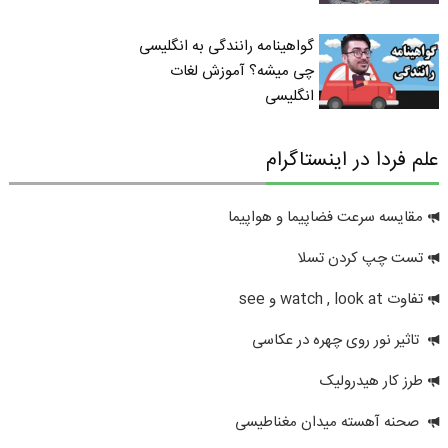
گواهینامه رانندگی به انگلیسی
چی میشه؟ آموزش لغات
انگلیسی
علم فردا در اینستاگرام
مقایسه سرعت فضاپیما و هواپیما
تست چپ کردن تسلا
تفاوت watch , look at و see
تاثیر نور روی چهره در عکاسی
طرز کار هیدرولیک
صحنه آهسته میدان مغناطیسی