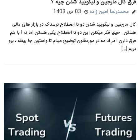
فرق کال مارجین و لیکویید شدن چیه ؟
محمدرضا امین زاده
03 دی 1403
کال مارجین و لیکویید شدن دو تا اصطلاح ترسناک در بازار های مالی
هستن . خیلیا فکر میکنن این دو تا اصطلاح یکی هستن اما نه ! با هم
فرق دارن ! در ادامه در موردشون توضیح میدم تا واستون جا بیفته ، برو
بریم […]