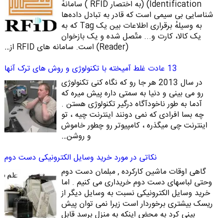
Identification)‏ (به اختصار RFID ) سامانهٔ
شناسایی بی‌ سیمی است که قادر به تبادل داده‌ها
به ‌وسیلهٔ برقراری اطلاعات بین یک Tag که به
یک کالا، کارت و... متّصل شده‌ و یک بازخوان
(Reader) است. سامانه‌ های RFID از…
13 عادت غلط آمیخته با تکنولوژی و روش های ترک آنها
در سال 2013 هر جا رو که نگاه کنی تکنولوژی
رو می بینی و دنیا به سمتی داره پیش میره که
آدما به طور ناخودآگاه درگیر تکنولوژی هستن .
چه بسا افرادی که نمی دونند اینترنت چیه ، تو
اینترنت چی میگذره ، کامپیوتر رو چطور خاموش
و روشن…
نکاتی در مورد خرید وسایل الکترونیکی دست دوم
گاهی اوقات ماشین کارکرده , مبلمان دست دوم
وحتی لباسهای دست دوم خریداری می کنیم . اما
خرید وسایل الکترونیکی نسبت به وسایل دیگر از
ریسک بیشتری برخوردار است زیرا نمی توان پیش
بینی کرد به محض اینکه به منزل برسد قابل