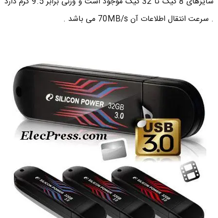
سایزهای 8 گیگ تا 32 گیگ موجود است و وزنی برابر 9.5 گرم دارد
. سرعت انتقال اطلاعات آن 70MB/s می باشد .