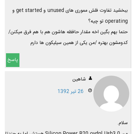
ببخشید تفاوت فلش مموری های unused و get started و
operating تو چیه؟
حتما بهم بگین اخه مقدار حافظه هاشون هم با هم فرق میکنن/
کدومشون بهتره /من یکی از همین سیلیکون ها دارم
پاسخ
شاهین
26 تیر 1392
سلام.
من Silicon Power B20 ovdnl Usb3.0 هستش اما به چندتا