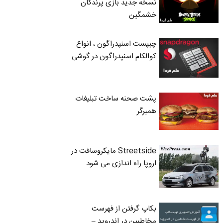
نسخه جدید بازی پرندگان
خشمگین
چیپست اسنپدراگون ، انواع
کوالکام اسنپدراگون در گوشی
پشت صحنه ساخت تبلیغات
همبرگر
Streetside مایکروسافت در
اروپا راه اندازی می شود
بکاپ گرفتن از فهرست
مخاطبین در اندروید –