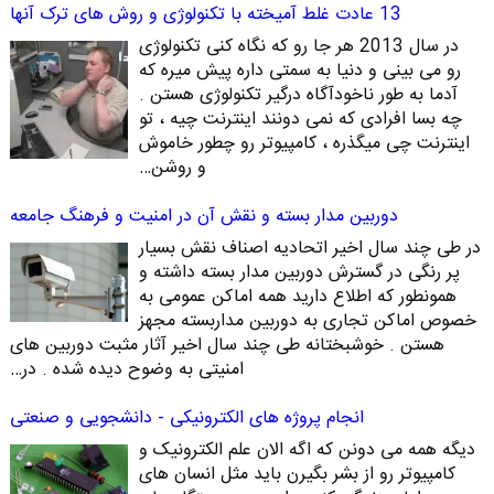
13 عادت غلط آمیخته با تکنولوژی و روش های ترک آنها
در سال 2013 هر جا رو که نگاه کنی تکنولوژی
رو می بینی و دنیا به سمتی داره پیش میره که
آدما به طور ناخودآگاه درگیر تکنولوژی هستن .
چه بسا افرادی که نمی دونند اینترنت چیه ، تو
اینترنت چی میگذره ، کامپیوتر رو چطور خاموش
و روشن…
دوربین مدار بسته و نقش آن در امنیت و فرهنگ جامعه
در طی چند سال اخیر اتحادیه اصناف نقش بسیار
پر رنگی در گسترش دوربین مدار بسته داشته و
همونطور که اطلاع دارید همه اماکن عمومی به
خصوص اماکن تجاری به دوربین مداربسته مجهز
هستن . خوشبختانه طی چند سال اخیر آثار مثبت دوربین های
امنیتی به وضوح دیده شده . در…
انجام پروژه های الکترونیکی - دانشجویی و صنعتی
دیگه همه می دونن که اگه الان علم الکترونیک و
کامپیوتر رو از بشر بگیرن باید مثل انسان های