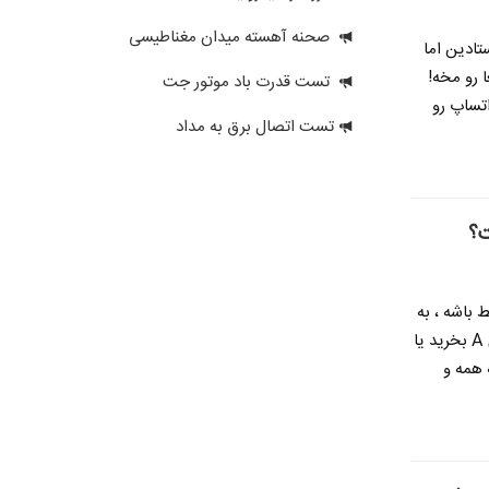
صحنه آهسته میدان مغناطیسی
تادین اما
 رو مخه!
تست قدرت باد موتور جت
 در واتساپ رو
تست اتصال برق به مداد
باشه ، به
احتمال خیلی زیاد این سوال واستون پیش میاد که سری A بخرید یا
 همه و