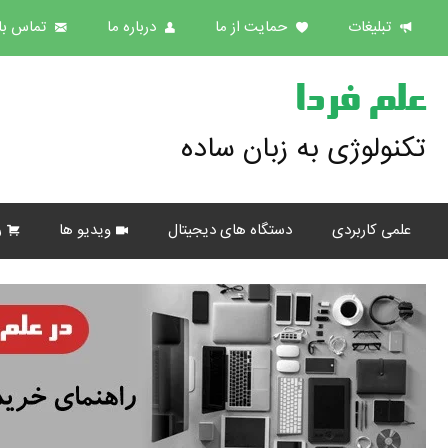
تبلیغات
حمایت از ما
درباره ما
تماس با 
علم فردا
تکنولوژی به زبان ساده
علمی کاربردی
دستگاه های دیجیتال
ویدیو ها
ر