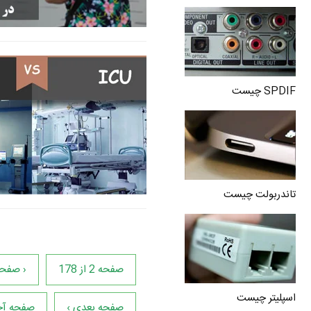
SPDIF چیست
تاندربولت چیست
صفحه 2 از 178
‹ صفحه
اسپلیتر چیست
صفحه بعدی ›
صفحه آخ