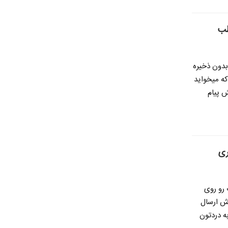
طب
بدون ذخیره
که میخواید
ش پیام
ری
 رو روی
ش ارسال
ه دردتون