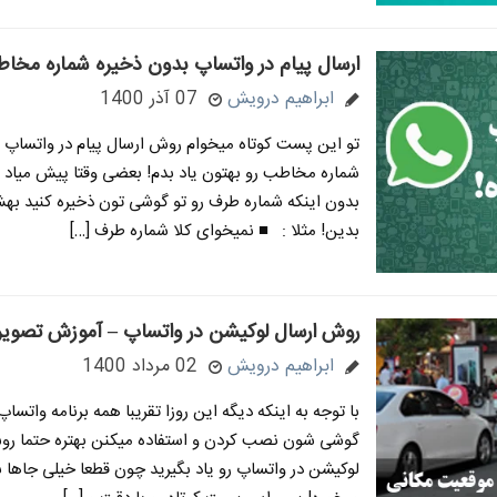
ارسال پیام در واتساپ بدون ذخیره شماره مخا
ابراهیم درویش
07 آذر 1400
تو این پست کوتاه میخوام روش ارسال پیام در واتساپ 
شماره مخاطب رو بهتون یاد بدم! بعضی وقتا پیش میاد 
بدون اینکه شماره طرف رو تو گوشی تون ذخیره کنید به
بدین! مثلا : ■ نمیخوای کلا شماره طرف […]
روش ارسال لوکیشن در واتساپ – آموزش تصوی
ابراهیم درویش
02 مرداد 1400
با توجه به اینکه دیگه این روزا تقریبا همه برنامه واتساپ
گوشی شون نصب کردن و استفاده میکنن بهتره حتما رو
لوکیشن در واتساپ رو یاد بگیرید چون قطعا خیلی جاها ب