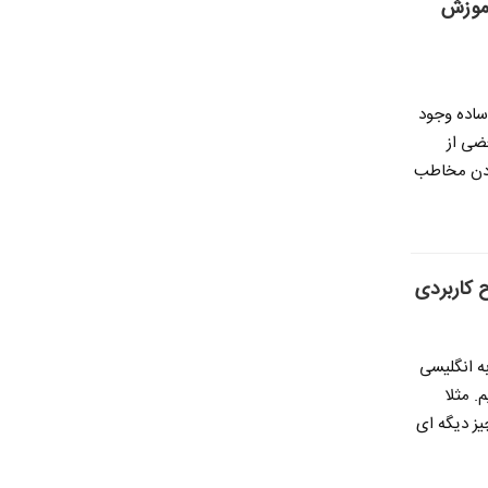
اتساپ با کد کیو آر QR – آموزش
ساده وجود
ضی از
ردن مخاطب
 کاربردی
ه انگلیسی
. مثلا
یز دیگه ای