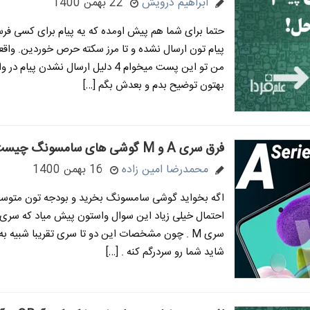
ابراهیم درویش
22 بهمن 1400
حتما برای شما هم پیش اومده که یه پیام برای کسی فرس
پیام تون ارسال نشده و تا مرز سکته حرص خوردین. واقعا
من تو این پست میخوام 4 دلیل ارسال نشدن پیام
بهتون توضیح بدم و بعدش بگم […]
فرق سری A و M گوشی های سامسونگ چیست؟
محمدرضا امین زاده
16 بهمن 1400
اگه بخواید گوشی سامسونگ بخرید و بودجه تون متوسط 
سری M . چون مشخصات این دو تا سری تقریبا شبیه به
شاید شما رو سردرگم کنه . […]