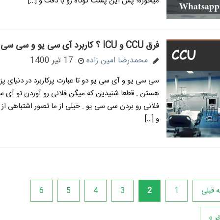
میخوره! پس این پست کوتاه رو با دقت و […]
فرق CCU و ICU ؟ کاربرد آی سی یو و سی سی یو
محمدرضا امین زاده
17 تیر 1400
سی سی یو و آی سی یو دو تا عبارت پرکاربرد در دنیای پ
هستن . قطعا شنیدین که میگن فلانی رو آوردن تو آی سی
فلانی رو بردن سی سی یو . خیلی از ما تصور اشتباهی ا
و […]
 قبلی
1
2
3
4
5
6
ر »