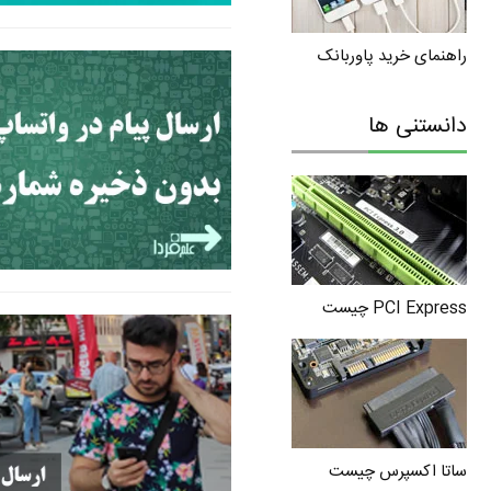
راهنمای خرید پاوربانک
دانستنی ها
PCI Express چیست
ساتا اکسپرس چیست