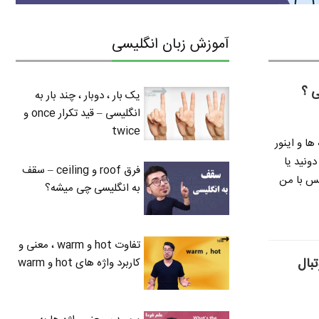
آموزش زبان انگلیسی
ی ؟
یک بار ، دوبار ، چند بار به
انگلیسی – قید تکرار once و
twice
ها و اینور
ونید یا
فرق roof و ceiling – سقف
پس با من
به انگلیسی چی میشه؟
تفاوت hot و warm ، معنی و
vani ) در فوتبال
کاربرد واژه های hot و warm