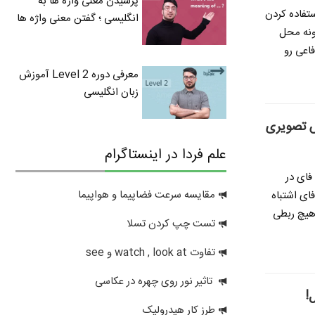
پرسیدن معنی واژه ها به
ده استفاده کردن
انگلیسی ؛ گفتن معنی واژه ها
تونه محل
اعی رو
معرفی دوره Level 2 آموزش
زبان انگلیسی
ش تصویری
علم فردا در اینستاگرام
فای در
مقایسه سرعت فضاپیما و هواپیما
ای اشتباه
هیچ ربطی
تست چپ کردن تسلا
تفاوت watch , look at و see
تاثیر نور روی چهره در عکاسی
!
طرز کار هیدرولیک